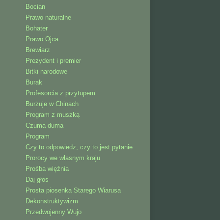
Bocian
Prawo naturalne
Bohater
Prawo Ojca
Brewiarz
Prezydent i premier
Bitki narodowe
Burak
Profesorcia z przytupem
Burżuje w Chinach
Program z muszką
Czuma duma
Program
Czy to odpowiedz, czy to jest pytanie
Prorocy we własnym kraju
Prośba więźnia
Daj głos
Prosta piosenka Starego Wiarusa
Dekonstruktywizm
Przedwojenny Wujo