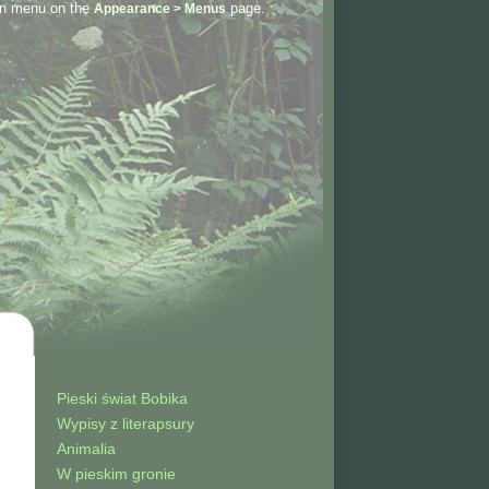
on menu on the
page.
Appearance > Menus
Pieski świat Bobika
Wypisy z literapsury
Animalia
W pieskim gronie