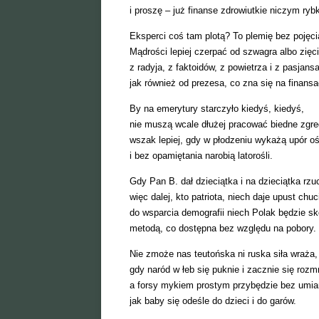
i proszę – już finanse zdrowiutkie niczym ryb
Eksperci coś tam plotą? To plemię bez pojęci
Mądrości lepiej czerpać od szwagra albo zięci
z radyja, z faktoidów, z powietrza i z pasjansa
jak również od prezesa, co zna się na finansa
By na emerytury starczyło kiedyś, kiedyś,
nie muszą wcale dłużej pracować biedne zgre
wszak lepiej, gdy w płodzeniu wykażą upór oś
i bez opamiętania narobią latorośli.
Gdy Pan B. dał dzieciątka i na dzieciątka rzuc
więc dalej, kto patriota, niech daje upust chuc
do wsparcia demografii niech Polak będzie sk
metodą, co dostępna bez względu na pobory.
Nie zmoże nas teutońska ni ruska siła wraża,
gdy naród w łeb się puknie i zacznie się roz
a forsy mykiem prostym przybędzie bez umia
jak baby się odeśle do dzieci i do garów.