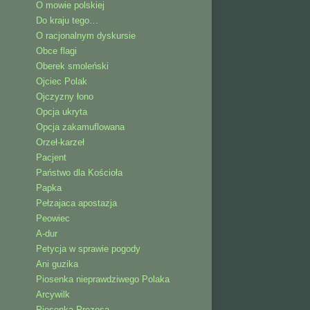
O mowie polskiej
Do kraju tego…
O racjonalnym dyskursie
Obce flagi
Oberek smoleński
Ojciec Polak
Ojczyzny łono
Opcja ukryta
Opcja zakamuflowana
Orzeł-karzeł
Pacjent
Państwo dla Kościoła
Papka
Pełzajaca apostazja
Peowiec
A-dur
Petycja w sprawie pogody
Ani guzika
Piosenka nieprawdziwego Polaka
Arcywilk
Piosenka Prezesa