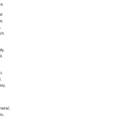
ka.
a!
a,
,
ch.
dy,
li
i,
i,
ory,
mnażać,
ru,