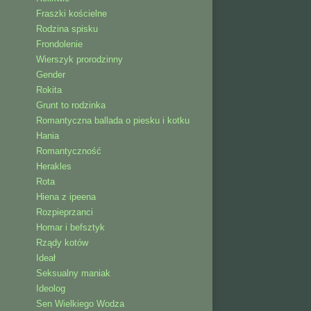
Fraszki kościelne
Rodzina spisku
Frondolenie
Wierszyk prorodzinny
Gender
Rokita
Grunt to rodzinka
Romantyczna ballada o piesku i kotku
Hania
Romantyczność
Herakles
Rota
Hiena z ipeena
Rozpieprzanci
Homar i befsztyk
Rządy kotów
Ideał
Seksualny maniak
Ideolog
Sen Wielkiego Wodza