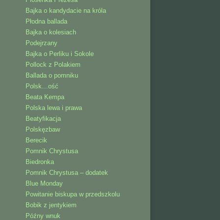
Bajka o kandydacie na króla
Płodna ballada
Bajka o kolesiach
Podejrzany
Bajka o Perliku i Sokole
Pollock z Polakiem
Ballada o pomniku
Polsk…ość
Beata Kempa
Polska lewa i prawa
Beatyfikacja
Polskęzbaw
Berecik
Pomnik Chrystusa
Biedronka
Pomnik Chrystusa – dodatek
Blue Monday
Powitanie biskupa w przedszkolu
Bobik z jentykiem
Późny wnuk