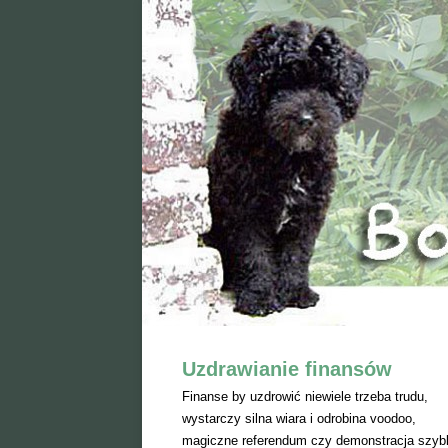
Uzdrawianie finansów
Finanse by uzdrowić niewiele trzeba trudu,
wystarczy silna wiara i odrobina voodoo,
magiczne referendum czy demonstracja szyb