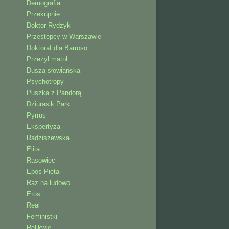
Demografia
Przekupnie
Doktor Rydzyk
Przestępcy w Warszawie
Doktorat dla Barroso
Przeżył matoł
Dusza słowiańska
Psychotropy
Puszka z Pandorą
Dziurasik Park
Pyrrus
Ekspertyza
Radziszewska
Elita
Rasowiec
Epos-Pięta
Raz na ludowo
Etos
Real
Feministki
Relikwie