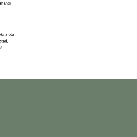
 manto
.
ła złota
tarł,
ić –