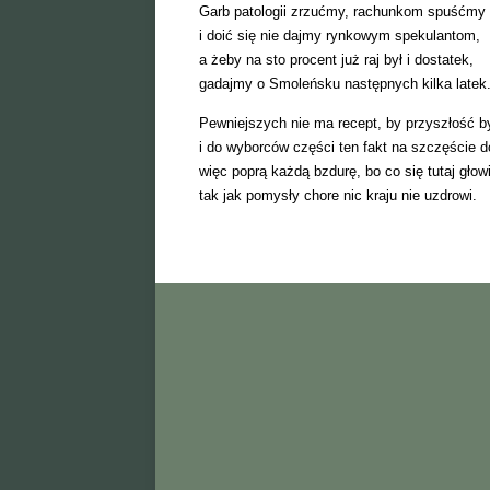
Garb patologii zrzućmy, rachunkom spuśćmy
i doić się nie dajmy rynkowym spekulantom,
a żeby na sto procent już raj był i dostatek,
gadajmy o Smoleńsku następnych kilka latek
Pewniejszych nie ma recept, by przyszłość by
i do wyborców części ten fakt na szczęście do
więc poprą każdą bzdurę, bo co się tutaj głow
tak jak pomysły chore nic kraju nie uzdrowi.