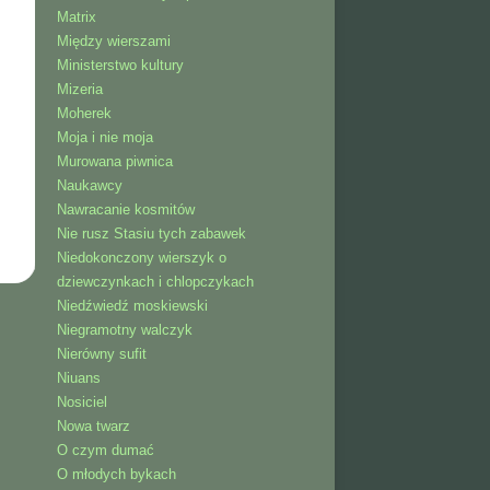
Matrix
Między wierszami
Ministerstwo kultury
Mizeria
Moherek
Moja i nie moja
Murowana piwnica
Naukawcy
Nawracanie kosmitów
Nie rusz Stasiu tych zabawek
Niedokonczony wierszyk o
dziewczynkach i chlopczykach
Niedźwiedź moskiewski
Niegramotny walczyk
Nierówny sufit
Niuans
Nosiciel
Nowa twarz
O czym dumać
O młodych bykach