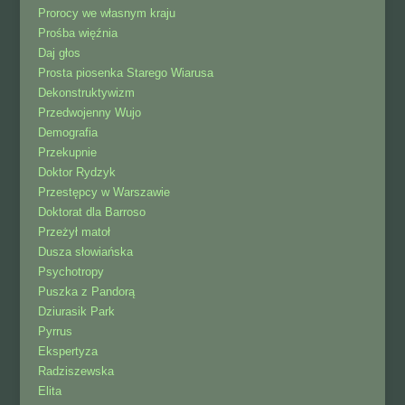
Prorocy we własnym kraju
Prośba więźnia
Daj głos
Prosta piosenka Starego Wiarusa
Dekonstruktywizm
Przedwojenny Wujo
Demografia
Przekupnie
Doktor Rydzyk
Przestępcy w Warszawie
Doktorat dla Barroso
Przeżył matoł
Dusza słowiańska
Psychotropy
Puszka z Pandorą
Dziurasik Park
Pyrrus
Ekspertyza
Radziszewska
Elita