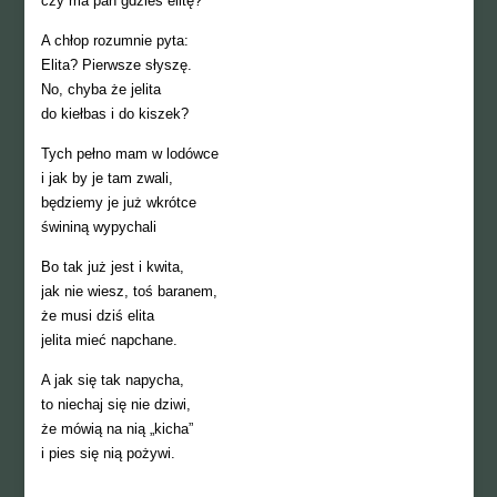
czy ma pan gdzieś elitę?
A chłop rozumnie pyta:
Elita? Pierwsze słyszę.
No, chyba że jelita
do kiełbas i do kiszek?
Tych pełno mam w lodówce
i jak by je tam zwali,
będziemy je już wkrótce
świniną wypychali
Bo tak już jest i kwita,
jak nie wiesz, toś baranem,
że musi dziś elita
jelita mieć napchane.
A jak się tak napycha,
to niechaj się nie dziwi,
że mówią na nią „kicha”
i pies się nią pożywi.