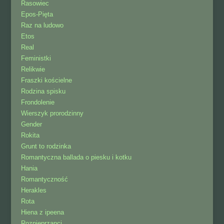
Rasowiec
Epos-Pięta
Raz na ludowo
Etos
Real
Feministki
Relikwie
Fraszki kościelne
Rodzina spisku
Frondolenie
Wierszyk prorodzinny
Gender
Rokita
Grunt to rodzinka
Romantyczna ballada o piesku i kotku
Hania
Romantyczność
Herakles
Rota
Hiena z ipeena
Rozpieprzanci