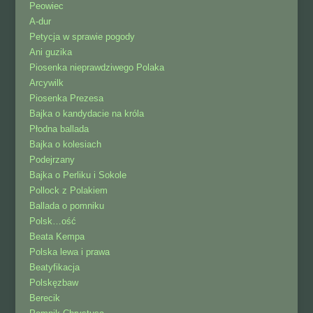
Peowiec
A-dur
Petycja w sprawie pogody
Ani guzika
Piosenka nieprawdziwego Polaka
Arcywilk
Piosenka Prezesa
Bajka o kandydacie na króla
Płodna ballada
Bajka o kolesiach
Podejrzany
Bajka o Perliku i Sokole
Pollock z Polakiem
Ballada o pomniku
Polsk…ość
Beata Kempa
Polska lewa i prawa
Beatyfikacja
Polskęzbaw
Berecik