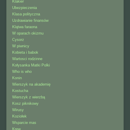
Klakier
Ubezpieczenia
Klasa polityczna
Uzdrawianie finansów
Klątwa faraona
W oparach okizmu
Cysorz
W piwnicy
Kobieta i babok
Wartosci rodzinne
Kołysanka Matki Polki
Who is who
Konin
Wierszyk na akademię
Kostucha
Wierszyk z wierzbą
Kosz piknikowy
Wirusy
Koziołek
Wsparcie mas
Krew