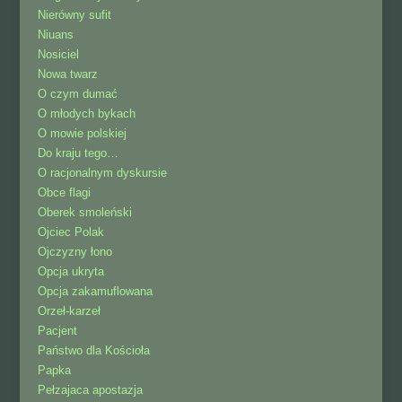
Nierówny sufit
Niuans
Nosiciel
Nowa twarz
O czym dumać
O młodych bykach
O mowie polskiej
Do kraju tego…
O racjonalnym dyskursie
Obce flagi
Oberek smoleński
Ojciec Polak
Ojczyzny łono
Opcja ukryta
Opcja zakamuflowana
Orzeł-karzeł
Pacjent
Państwo dla Kościoła
Papka
Pełzajaca apostazja