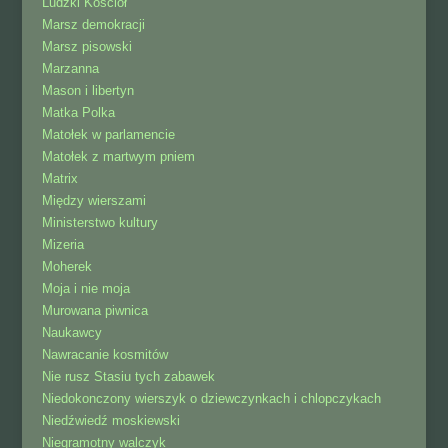
Ludzki Kosciół
Marsz demokracji
Marsz pisowski
Marzanna
Mason i libertyn
Matka Polka
Matołek w parlamencie
Matołek z martwym pniem
Matrix
Między wierszami
Ministerstwo kultury
Mizeria
Moherek
Moja i nie moja
Murowana piwnica
Naukawcy
Nawracanie kosmitów
Nie rusz Stasiu tych zabawek
Niedokonczony wierszyk o dziewczynkach i chlopczykach
Niedźwiedź moskiewski
Niegramotny walczyk