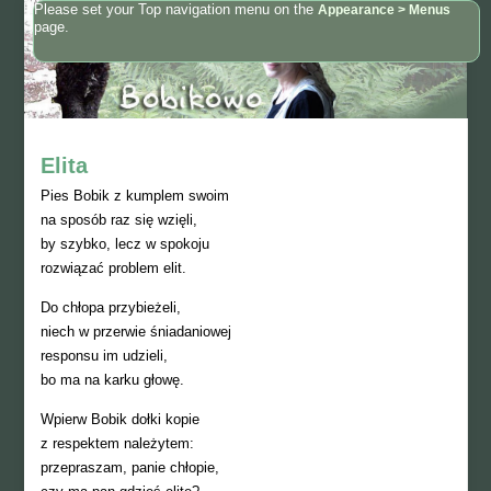
Please set your Top navigation menu on the
Appearance > Menus
page.
Elita
Pies Bobik z kumplem swoim
na sposób raz się wzięli,
by szybko, lecz w spokoju
rozwiązać problem elit.
Do chłopa przybieżeli,
niech w przerwie śniadaniowej
responsu im udzieli,
bo ma na karku głowę.
Wpierw Bobik dołki kopie
z respektem należytem:
przepraszam, panie chłopie,