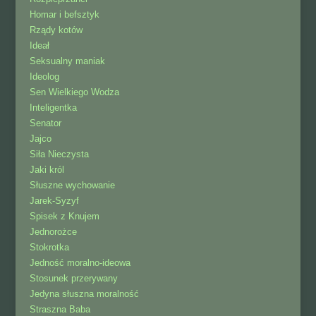
Homar i befsztyk
Rządy kotów
Ideał
Seksualny maniak
Ideolog
Sen Wielkiego Wodza
Inteligentka
Senator
Jajco
Siła Nieczysta
Jaki król
Słuszne wychowanie
Jarek-Syzyf
Spisek z Knujem
Jednorożce
Stokrotka
Jedność moralno-ideowa
Stosunek przerywany
Jedyna słuszna moralność
Straszna Baba