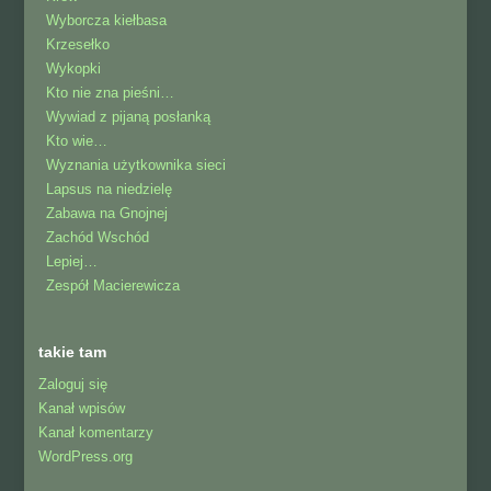
Wyborcza kiełbasa
Krzesełko
Wykopki
Kto nie zna pieśni…
Wywiad z pijaną posłanką
Kto wie…
Wyznania użytkownika sieci
Lapsus na niedzielę
Zabawa na Gnojnej
Zachód Wschód
Lepiej…
Zespół Macierewicza
takie tam
Zaloguj się
Kanał wpisów
Kanał komentarzy
WordPress.org