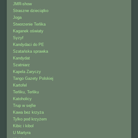
JMR-show
Straszne dzieciątko
Joga
Stworzenie Terlika
Kaganek oświaty
Syzyf
Kandydaci do PE
Szatańska sprawka
Kandydat
Szatniarz
Kapela Zaryczy
Tango Gazety Polskiej
Kartofel
Terliku, Terliku
Katoholicy
Trup w sejfie
Kawa bez krzyża
Tylko pod krzyżem
Kibic i kibol
U Martyra