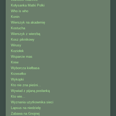
Kołysanka Matki Polki
Who is who
Konin
Wierszyk na akademię
Kostucha
Wierszyk z wierzbą
Kosz piknikowy
Wirusy
Koziołek
Wsparcie mas
Krew
Wyborcza kiełbasa
Krzesełko
Wykopki
Kto nie zna pieśni…
Wywiad z pijaną posłanką
Kto wie…
Wyznania użytkownika sieci
Lapsus na niedzielę
Zabawa na Gnojnej