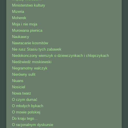
Ministerstwo kultury
Mizeria
Moherek
Moja i nie moja
Murowana piwnica
Naukawcy
Nawracanie kosmitów
Nie rusz Stasiu tych zabawek
Niedokonczony wierszyk o dziewczynkach i chlopczykach
Niedźwiedź moskiewski
Niegramotny walczyk
Nierówny sufit
Niuans
Nosiciel
Nowa twarz
O czym dumać
O młodych bykach
O mowie polskiej
Do kraju tego…
O racjonalnym dyskursie