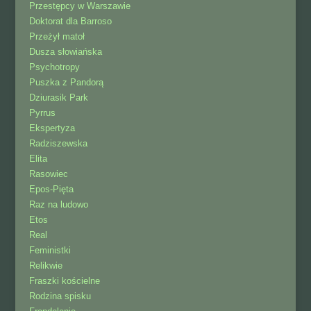
Przestępcy w Warszawie
Doktorat dla Barroso
Przeżył matoł
Dusza słowiańska
Psychotropy
Puszka z Pandorą
Dziurasik Park
Pyrrus
Ekspertyza
Radziszewska
Elita
Rasowiec
Epos-Pięta
Raz na ludowo
Etos
Real
Feministki
Relikwie
Fraszki kościelne
Rodzina spisku