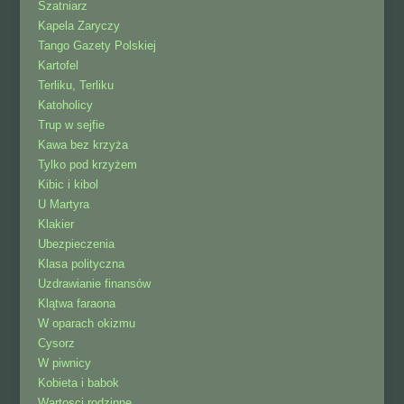
Szatniarz
Kapela Zaryczy
Tango Gazety Polskiej
Kartofel
Terliku, Terliku
Katoholicy
Trup w sejfie
Kawa bez krzyża
Tylko pod krzyżem
Kibic i kibol
U Martyra
Klakier
Ubezpieczenia
Klasa polityczna
Uzdrawianie finansów
Klątwa faraona
W oparach okizmu
Cysorz
W piwnicy
Kobieta i babok
Wartosci rodzinne