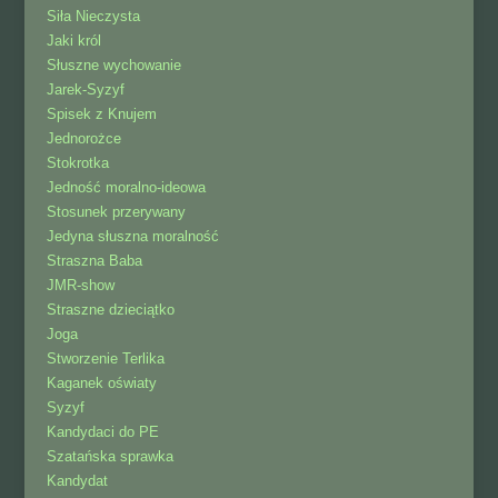
Siła Nieczysta
Jaki król
Słuszne wychowanie
Jarek-Syzyf
Spisek z Knujem
Jednorożce
Stokrotka
Jedność moralno-ideowa
Stosunek przerywany
Jedyna słuszna moralność
Straszna Baba
JMR-show
Straszne dzieciątko
Joga
Stworzenie Terlika
Kaganek oświaty
Syzyf
Kandydaci do PE
Szatańska sprawka
Kandydat