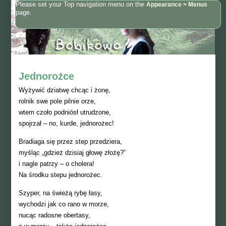
Please set your Top navigation menu on the
Appearance > Menus
page.
Jednorożce
Wyżywić dziatwę chcąc i żonę,
rolnik swe pole pilnie orze,
wtem czoło podniósł utrudzone,
spojrzał – no, kurde, jednorożec!
Bradiaga się przez step przedziera,
myśląc „gdzież dzisiaj głowę złożę?”
i nagle patrzy – o cholera!
Na środku stepu jednorożec.
Szyper, na świeżą rybę łasy,
wychodzi jak co rano w morze,
nucąc radosne obertasy,