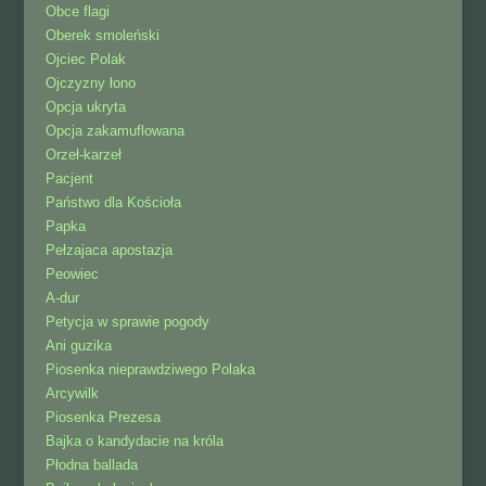
Obce flagi
Oberek smoleński
Ojciec Polak
Ojczyzny łono
Opcja ukryta
Opcja zakamuflowana
Orzeł-karzeł
Pacjent
Państwo dla Kościoła
Papka
Pełzajaca apostazja
Peowiec
A-dur
Petycja w sprawie pogody
Ani guzika
Piosenka nieprawdziwego Polaka
Arcywilk
Piosenka Prezesa
Bajka o kandydacie na króla
Płodna ballada