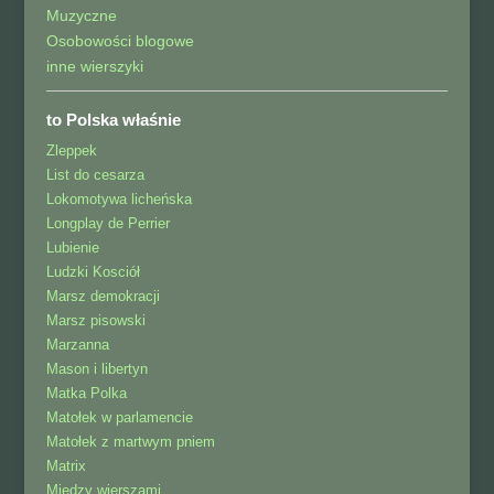
Muzyczne
Osobowości blogowe
inne wierszyki
to Polska właśnie
Zleppek
List do cesarza
Lokomotywa licheńska
Longplay de Perrier
Lubienie
Ludzki Kosciół
Marsz demokracji
Marsz pisowski
Marzanna
Mason i libertyn
Matka Polka
Matołek w parlamencie
Matołek z martwym pniem
Matrix
Między wierszami