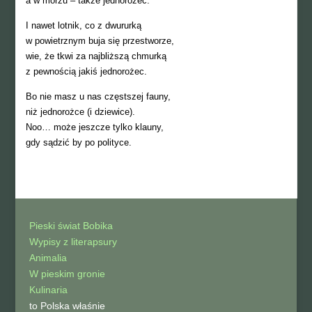
a w morzu – także jednorożec.
I nawet lotnik, co z dwururką
w powietrznym buja się przestworze,
wie, że tkwi za najbliższą chmurką
z pewnością jakiś jednorożec.
Bo nie masz u nas częstszej fauny,
niż jednorożce (i dziewice).
Noo… może jeszcze tylko klauny,
gdy sądzić by po polityce.
Pieski świat Bobika
Wypisy z literapsury
Animalia
W pieskim gronie
Kulinaria
to Polska właśnie