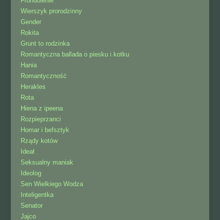
Frondolenie
Wierszyk prorodzinny
Gender
Rokita
Grunt to rodzinka
Romantyczna ballada o piesku i kotku
Hania
Romantyczność
Herakles
Rota
Hiena z ipeena
Rozpieprzanci
Homar i befsztyk
Rządy kotów
Ideał
Seksualny maniak
Ideolog
Sen Wielkiego Wodza
Inteligentka
Senator
Jajco