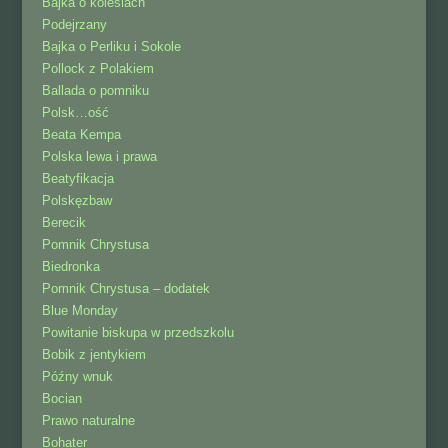
Bajka o kolesiach
Podejrzany
Bajka o Perliku i Sokole
Pollock z Polakiem
Ballada o pomniku
Polsk…ość
Beata Kempa
Polska lewa i prawa
Beatyfikacja
Polskęzbaw
Berecik
Pomnik Chrystusa
Biedronka
Pomnik Chrystusa – dodatek
Blue Monday
Powitanie biskupa w przedszkolu
Bobik z jentykiem
Późny wnuk
Bocian
Prawo naturalne
Bohater