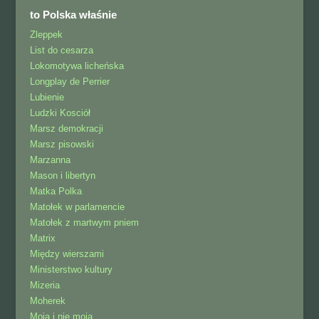
to Polska właśnie
Zleppek
List do cesarza
Lokomotywa licheńska
Longplay de Perrier
Lubienie
Ludzki Kosciół
Marsz demokracji
Marsz pisowski
Marzanna
Mason i libertyn
Matka Polka
Matołek w parlamencie
Matołek z martwym pniem
Matrix
Między wierszami
Ministerstwo kultury
Mizeria
Moherek
Moja i nie moja