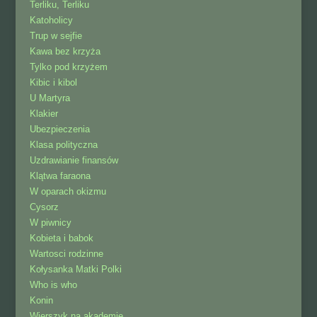
Terliku, Terliku
Katoholicy
Trup w sejfie
Kawa bez krzyża
Tylko pod krzyżem
Kibic i kibol
U Martyra
Klakier
Ubezpieczenia
Klasa polityczna
Uzdrawianie finansów
Klątwa faraona
W oparach okizmu
Cysorz
W piwnicy
Kobieta i babok
Wartosci rodzinne
Kołysanka Matki Polki
Who is who
Konin
Wierszyk na akademię