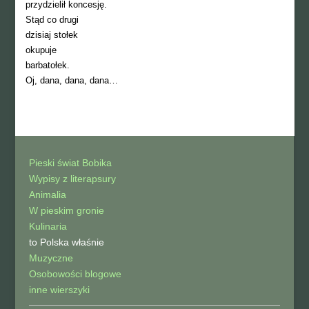
przydzielił koncesję.
Stąd co drugi
dzisiaj stołek
okupuje
barbatołek.
Oj, dana, dana, dana…
Pieski świat Bobika
Wypisy z literapsury
Animalia
W pieskim gronie
Kulinaria
to Polska właśnie
Muzyczne
Osobowości blogowe
inne wierszyki