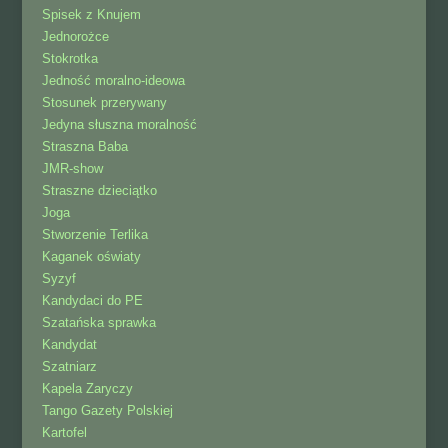
Spisek z Knujem
Jednorożce
Stokrotka
Jedność moralno-ideowa
Stosunek przerywany
Jedyna słuszna moralność
Straszna Baba
JMR-show
Straszne dzieciątko
Joga
Stworzenie Terlika
Kaganek oświaty
Syzyf
Kandydaci do PE
Szatańska sprawka
Kandydat
Szatniarz
Kapela Zaryczy
Tango Gazety Polskiej
Kartofel