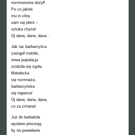
rozmnożenia dożył!
Po co jakieś
mu in vitra,
sam się pleni –
sztuka chytra!
Oj dana, dana, dana…
Jak raz barbarzyńca
zastąpił matoła,
nowa populacja
zrodziła się zgoła.
Matołecka
się rozmnaża,
barbarzyńska
się naparza!
Oj dana, dana, dana,
co za zmiana!
Już do barbatoła
wysłano procesję,
by na powielanie