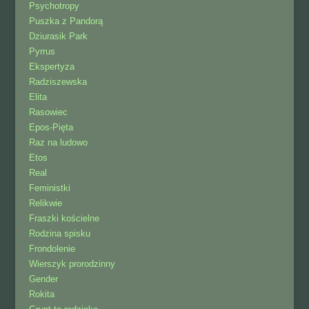
Psychotropy
Puszka z Pandorą
Dziurasik Park
Pyrrus
Ekspertyza
Radziszewska
Elita
Rasowiec
Epos-Pięta
Raz na ludowo
Etos
Real
Feministki
Relikwie
Fraszki kościelne
Rodzina spisku
Frondolenie
Wierszyk prorodzinny
Gender
Rokita