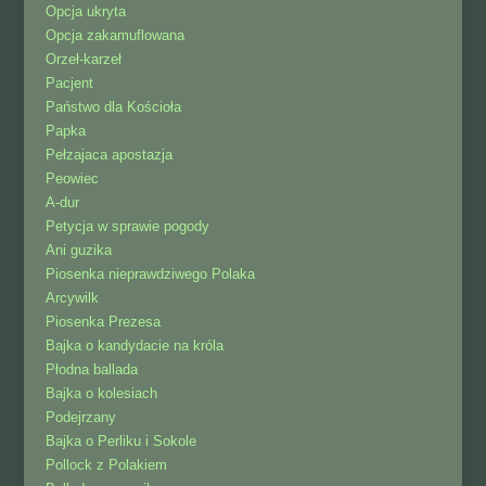
Opcja ukryta
Opcja zakamuflowana
Orzeł-karzeł
Pacjent
Państwo dla Kościoła
Papka
Pełzajaca apostazja
Peowiec
A-dur
Petycja w sprawie pogody
Ani guzika
Piosenka nieprawdziwego Polaka
Arcywilk
Piosenka Prezesa
Bajka o kandydacie na króla
Płodna ballada
Bajka o kolesiach
Podejrzany
Bajka o Perliku i Sokole
Pollock z Polakiem