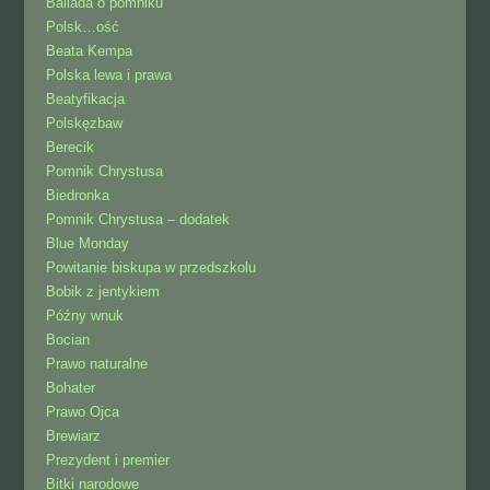
Ballada o pomniku
Polsk…ość
Beata Kempa
Polska lewa i prawa
Beatyfikacja
Polskęzbaw
Berecik
Pomnik Chrystusa
Biedronka
Pomnik Chrystusa – dodatek
Blue Monday
Powitanie biskupa w przedszkolu
Bobik z jentykiem
Późny wnuk
Bocian
Prawo naturalne
Bohater
Prawo Ojca
Brewiarz
Prezydent i premier
Bitki narodowe