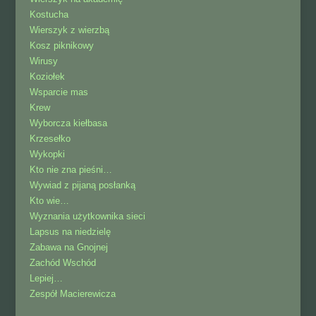
Kostucha
Wierszyk z wierzbą
Kosz piknikowy
Wirusy
Koziołek
Wsparcie mas
Krew
Wyborcza kiełbasa
Krzesełko
Wykopki
Kto nie zna pieśni…
Wywiad z pijaną posłanką
Kto wie…
Wyznania użytkownika sieci
Lapsus na niedzielę
Zabawa na Gnojnej
Zachód Wschód
Lepiej…
Zespół Macierewicza