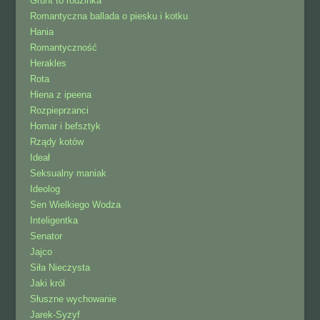
Grunt to rodzinka
Romantyczna ballada o piesku i kotku
Hania
Romantyczność
Herakles
Rota
Hiena z ipeena
Rozpieprzanci
Homar i befsztyk
Rządy kotów
Ideał
Seksualny maniak
Ideolog
Sen Wielkiego Wodza
Inteligentka
Senator
Jajco
Siła Nieczysta
Jaki król
Słuszne wychowanie
Jarek-Syzyf