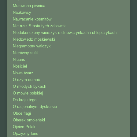
Murowana piwnica
Naukawcy
Nawracanie kosmitów
Nie rusz Stasiu tych zabawek
Niedokonczony wierszyk o dziewczynkach i chlopczykach
Niedźwiedź moskiewski
Niegramotny walczyk
Nierówny sufit
Niuans
Nosiciel
Nowa twarz
O czym dumać
O młodych bykach
O mowie polskiej
Do kraju tego…
O racjonalnym dyskursie
Obce flagi
Oberek smoleński
Ojciec Polak
Ojczyzny łono