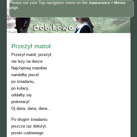
Please set your Top navigation menu on the
Appearance > Menus
page.
Przeżył matoł
Przeżył matoł, przeżył,
nie leży na desce.
Najchętniej matołów
narobiłby jesce!
po śniadaniu,
po kolacji,
oddałby się
prokreacji!
Oj dana, dana, dana…
Po drugim śniadaniu
jeszcze raz dołożył,
przeto cudownego