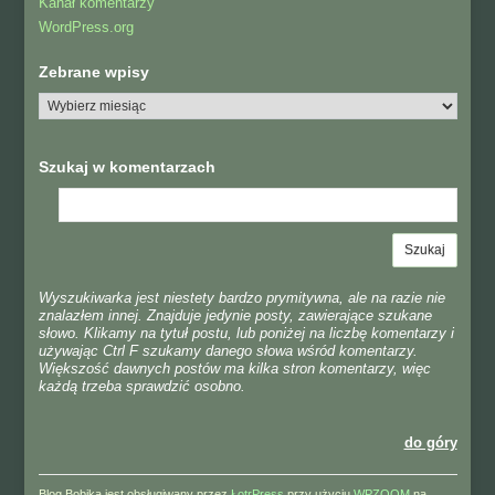
Kanał komentarzy
WordPress.org
Zebrane wpisy
Szukaj w komentarzach
Wyszukiwarka jest niestety bardzo prymitywna, ale na razie nie
znalazłem innej. Znajduje jedynie posty, zawierające szukane
słowo. Klikamy na tytuł postu, lub poniżej na liczbę komentarzy i
używając Ctrl F szukamy danego słowa wśród komentarzy.
Większość dawnych postów ma kilka stron komentarzy, więc
każdą trzeba sprawdzić osobno.
do góry
Blog Bobika jest obsługiwany przez
ŁotrPress
przy użyciu
WPZOOM
na