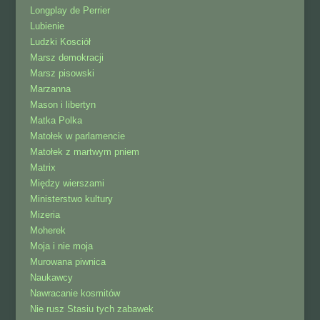
Longplay de Perrier
Lubienie
Ludzki Kosciół
Marsz demokracji
Marsz pisowski
Marzanna
Mason i libertyn
Matka Polka
Matołek w parlamencie
Matołek z martwym pniem
Matrix
Między wierszami
Ministerstwo kultury
Mizeria
Moherek
Moja i nie moja
Murowana piwnica
Naukawcy
Nawracanie kosmitów
Nie rusz Stasiu tych zabawek