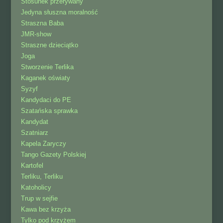
Stosunek przerywany
Jedyna słuszna moralność
Straszna Baba
JMR-show
Straszne dzieciątko
Joga
Stworzenie Terlika
Kaganek oświaty
Syzyf
Kandydaci do PE
Szatańska sprawka
Kandydat
Szatniarz
Kapela Zaryczy
Tango Gazety Polskiej
Kartofel
Terliku, Terliku
Katoholicy
Trup w sejfie
Kawa bez krzyża
Tylko pod krzyżem