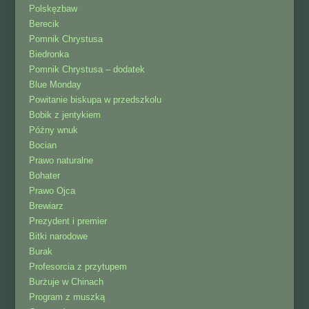
Polskęzbaw
Berecik
Pomnik Chrystusa
Biedronka
Pomnik Chrystusa – dodatek
Blue Monday
Powitanie biskupa w przedszkolu
Bobik z jentykiem
Późny wnuk
Bocian
Prawo naturalne
Bohater
Prawo Ojca
Brewiarz
Prezydent i premier
Bitki narodowe
Burak
Profesorcia z przytupem
Burżuje w Chinach
Program z muszką