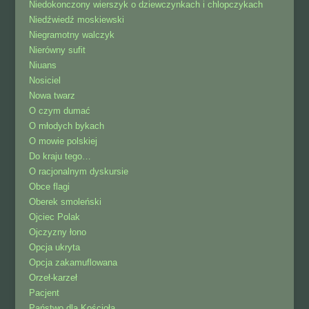
Niedokonczony wierszyk o dziewczynkach i chlopczykach
Niedźwiedź moskiewski
Niegramotny walczyk
Nierówny sufit
Niuans
Nosiciel
Nowa twarz
O czym dumać
O młodych bykach
O mowie polskiej
Do kraju tego…
O racjonalnym dyskursie
Obce flagi
Oberek smoleński
Ojciec Polak
Ojczyzny łono
Opcja ukryta
Opcja zakamuflowana
Orzeł-karzeł
Pacjent
Państwo dla Kościoła