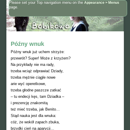
Please set your Top navigation menu on the
Appearance > Menus
page.
Późny wnuk
Późny wnuk już uchem strzyże:
przewrót? Super! Może z krzyżem?
Na przykłady nie ma rady,
trzeba wciąż odprawiać Dziady,
trzeba mężnie ciągle nowe
arie wyć operetkowe,
trzeba głodne paszcze zatkać
– tu endecji kęs, tam Dziadka –
i prezencję znakomitą
też mieć trzeba, jak Benito…
Stąd nauka jest dla wnuka:
cóż, że wokół zapach zbuka,
brzydki cień na aparycji…