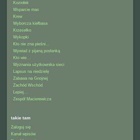
Koziołek
Wsparcie mas
Krew
Wyborcza kiełbasa
Krzesełko
Wykopki
Kto nie zna pieśni…
Wywiad z pijaną posłanką
Kto wie…
Wyznania użytkownika sieci
Lapsus na niedzielę
Zabawa na Gnojnej
Zachód Wschód
Lepiej…
Zespół Macierewicza
takie tam
Zaloguj się
Kanał wpisów