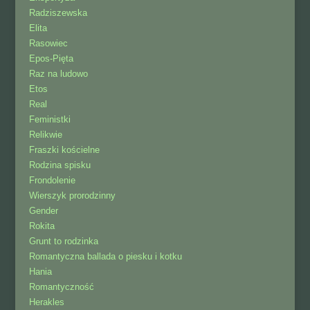
Radziszewska
Elita
Rasowiec
Epos-Pięta
Raz na ludowo
Etos
Real
Feministki
Relikwie
Fraszki kościelne
Rodzina spisku
Frondolenie
Wierszyk prorodzinny
Gender
Rokita
Grunt to rodzinka
Romantyczna ballada o piesku i kotku
Hania
Romantyczność
Herakles