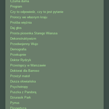
Czuma duma
Program
Czy to odpowiedz, czy to jest pytanie
Prorocy we własnym kraju
Prośba więźnia
Daj głos
Prosta piosenka Starego Wiarusa
Dekonstruktywizm
Przedwojenny Wujo
Demografia
Przekupnie
Doktor Rydzyk
Przestępcy w Warszawie
Doktorat dla Barroso
Przeżył matoł
Dusza słowiańska
Psychotropy
Puszka z Pandorą
Dziurasik Park
Pyrrus
Ekspertyza