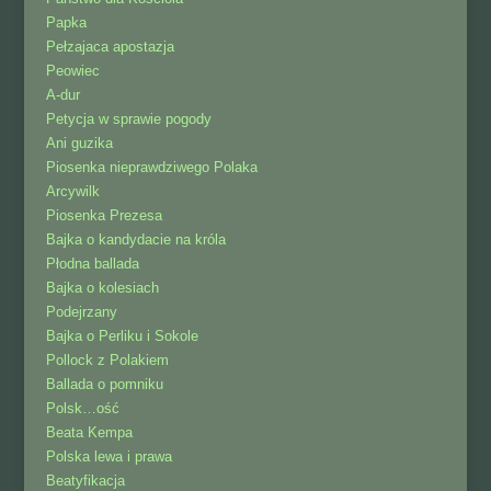
Papka
Pełzajaca apostazja
Peowiec
A-dur
Petycja w sprawie pogody
Ani guzika
Piosenka nieprawdziwego Polaka
Arcywilk
Piosenka Prezesa
Bajka o kandydacie na króla
Płodna ballada
Bajka o kolesiach
Podejrzany
Bajka o Perliku i Sokole
Pollock z Polakiem
Ballada o pomniku
Polsk…ość
Beata Kempa
Polska lewa i prawa
Beatyfikacja