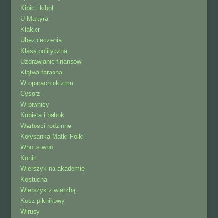
Kibic i kibol
U Martyra
Klakier
Ubezpieczenia
Klasa polityczna
Uzdrawianie finansów
Klątwa faraona
W oparach okizmu
Cysorz
W piwnicy
Kobieta i babok
Wartosci rodzinne
Kołysanka Matki Polki
Who is who
Konin
Wierszyk na akademię
Kostucha
Wierszyk z wierzbą
Kosz piknikowy
Wirusy