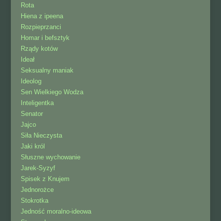
Rota
Hiena z ipeena
Rozpieprzanci
Homar i befsztyk
Rządy kotów
Ideał
Seksualny maniak
Ideolog
Sen Wielkiego Wodza
Inteligentka
Senator
Jajco
Siła Nieczysta
Jaki król
Słuszne wychowanie
Jarek-Syzyf
Spisek z Knujem
Jednorożce
Stokrotka
Jedność moralno-ideowa