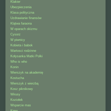
Klakier
Ubezpieczenia
Klasa polityczna
Uzdrawianie finansów
Klątwa faraona
W oparach okizmu
Cysorz
W piwnicy
Kobieta i babok
Wartosci rodzinne
Kołysanka Matki Polki
Who is who
Konin
Wierszyk na akademię
Kostucha
Wierszyk z wierzbą
Kosz piknikowy
Wirusy
Koziołek
Wsparcie mas
Krew