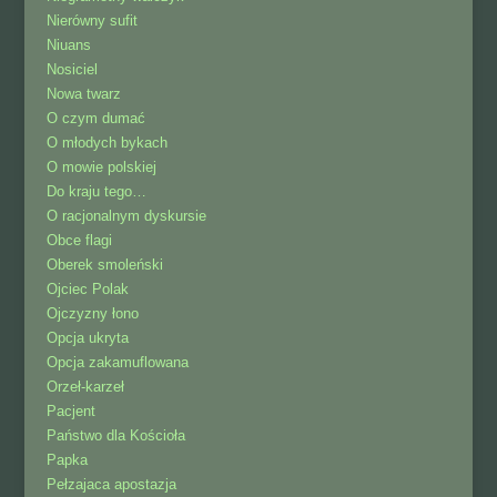
Nierówny sufit
Niuans
Nosiciel
Nowa twarz
O czym dumać
O młodych bykach
O mowie polskiej
Do kraju tego…
O racjonalnym dyskursie
Obce flagi
Oberek smoleński
Ojciec Polak
Ojczyzny łono
Opcja ukryta
Opcja zakamuflowana
Orzeł-karzeł
Pacjent
Państwo dla Kościoła
Papka
Pełzajaca apostazja