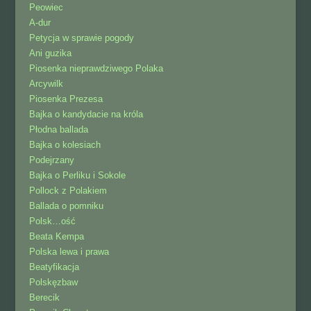
Peowiec
A-dur
Petycja w sprawie pogody
Ani guzika
Piosenka nieprawdziwego Polaka
Arcywilk
Piosenka Prezesa
Bajka o kandydacie na króla
Płodna ballada
Bajka o kolesiach
Podejrzany
Bajka o Perliku i Sokole
Pollock z Polakiem
Ballada o pomniku
Polsk…ość
Beata Kempa
Polska lewa i prawa
Beatyfikacja
Polskęzbaw
Berecik