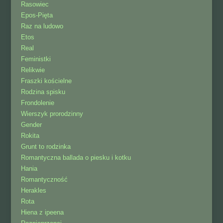
Rasowiec
Epos-Pięta
Raz na ludowo
Etos
Real
Feministki
Relikwie
Fraszki kościelne
Rodzina spisku
Frondolenie
Wierszyk prorodzinny
Gender
Rokita
Grunt to rodzinka
Romantyczna ballada o piesku i kotku
Hania
Romantyczność
Herakles
Rota
Hiena z ipeena