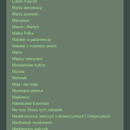
Ludzki Kosciół
Marsz demokracji
Marsz pisowski
Marzanna
Mason i libertyn
Matka Polka
Matołek w parlamencie
Matołek z martwym pniem
Matrix
Między wierszami
Ministerstwo kultury
Mizeria
Moherek
Moja i nie moja
Murowana piwnica
Naukawcy
Nawracanie kosmitów
Nie rusz Stasiu tych zabawek
Niedokonczony wierszyk o dziewczynkach i chlopczykach
Niedźwiedź moskiewski
Niegramotny walczyk