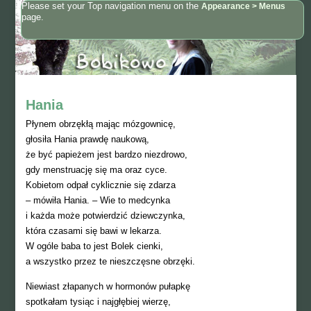
Please set your Top navigation menu on the
Appearance > Menus
page.
Hania
Płynem obrzękłą mając mózgownicę,
głosiła Hania prawdę naukową,
że być papieżem jest bardzo niezdrowo,
gdy menstruację się ma oraz cyce.
Kobietom odpał cyklicznie się zdarza
– mówiła Hania. – Wie to medcynka
i każda może potwierdzić dziewczynka,
która czasami się bawi w lekarza.
W ogóle baba to jest Bolek cienki,
a wszystko przez te nieszczęsne obrzęki.
Niewiast złapanych w hormonów pułapkę
spotkałam tysiąc i najgłębiej wierzę,