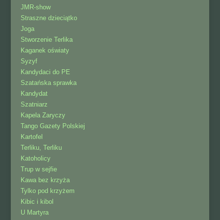
JMR-show
Straszne dzieciątko
Joga
Stworzenie Terlika
Kaganek oświaty
Syzyf
Kandydaci do PE
Szatańska sprawka
Kandydat
Szatniarz
Kapela Zaryczy
Tango Gazety Polskiej
Kartofel
Terliku, Terliku
Katoholicy
Trup w sejfie
Kawa bez krzyża
Tylko pod krzyżem
Kibic i kibol
U Martyra