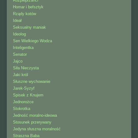
Rozpieprzanci
Homar i befsztyk
Rządy kotów
Ideał
Seksualny maniak
Ideolog
Sen Wielkiego Wodza
Inteligentka
Senator
Jajco
Siła Nieczysta
Jaki król
Słuszne wychowanie
Jarek-Syzyf
Spisek z Knujem
Jednorożce
Stokrotka
Jedność moralno-ideowa
Stosunek przerywany
Jedyna słuszna moralność
Straszna Baba