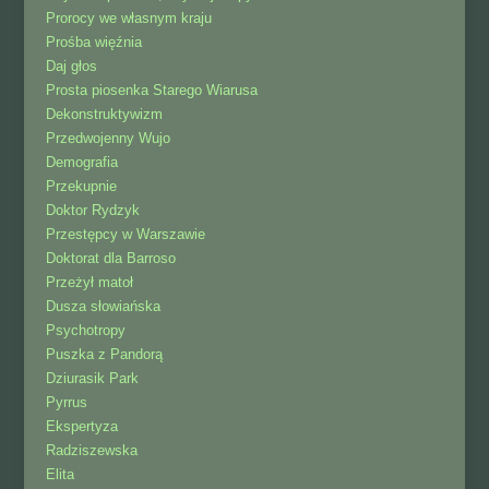
Prorocy we własnym kraju
Prośba więźnia
Daj głos
Prosta piosenka Starego Wiarusa
Dekonstruktywizm
Przedwojenny Wujo
Demografia
Przekupnie
Doktor Rydzyk
Przestępcy w Warszawie
Doktorat dla Barroso
Przeżył matoł
Dusza słowiańska
Psychotropy
Puszka z Pandorą
Dziurasik Park
Pyrrus
Ekspertyza
Radziszewska
Elita