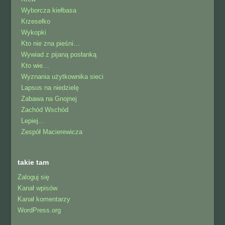
Wyborcza kiełbasa
Krzesełko
Wykopki
Kto nie zna pieśni…
Wywiad z pijaną posłanką
Kto wie…
Wyznania użytkownika sieci
Lapsus na niedzielę
Zabawa na Gnojnej
Zachód Wschód
Lepiej…
Zespół Macierewicza
takie tam
Zaloguj się
Kanał wpisów
Kanał komentarzy
WordPress.org