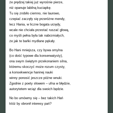
że prędzej takiej już wyrośnie pierze,
niż opanuje labilną kuciapkę.
Tu się zrobiło ciemno, nie laurowo,
czepiać zaczęły się przeróżne mendy,
lecz Hania, w liczne bogata urzędy,
wcale nie chciała przestać ruszać głową,
co myśli pełna była tak nabrzmiałych,
że jak te bańki mydlane pękały.
Bo Hani mniejsza, czy bywa omylna
(co dość typowe dla konserwatysty),
ona swym świętym przekonaniem silna,
któremu skoczyć może rozum czysty,
a konsekwencje haninej nauki
winny ponosić jeszcze późne wnuki.
Zgodnie z poety słowem – ufna w błędzie,
autorytetem wciąż dla swoich będzie.
No bo umówmy się – bez takich Hań
któż by obronił interesy pań?