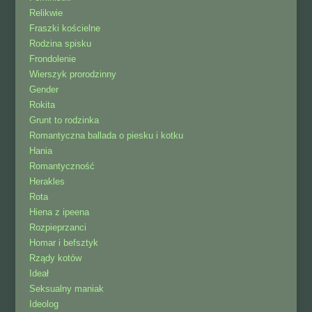
Relikwie
Fraszki kościelne
Rodzina spisku
Frondolenie
Wierszyk prorodzinny
Gender
Rokita
Grunt to rodzinka
Romantyczna ballada o piesku i kotku
Hania
Romantyczność
Herakles
Rota
Hiena z ipeena
Rozpieprzanci
Homar i befsztyk
Rządy kotów
Ideał
Seksualny maniak
Ideolog