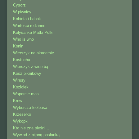
Cysorz
W piwnicy
Kobieta i babok
Wartosci rodzinne
Kołysanka Matki Polki
Who is who
Konin
Wierszyk na akademię
Kostucha
Wierszyk z wierzbą
Kosz piknikowy
Wirusy
Koziołek
Wsparcie mas
Krew
Wyborcza kiełbasa
Krzesełko
Wykopki
Kto nie zna pieśni…
Wywiad z pijaną posłanką