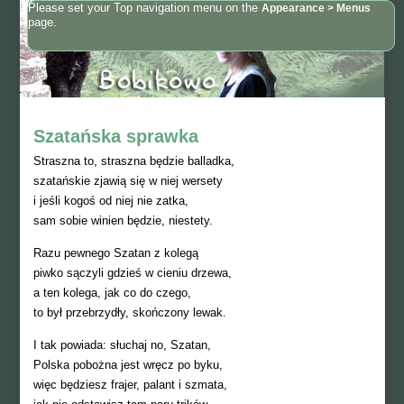
Please set your Top navigation menu on the
Appearance > Menus
page.
Szatańska sprawka
Straszna to, straszna będzie balladka,
szatańskie zjawią się w niej wersety
i jeśli kogoś od niej nie zatka,
sam sobie winien będzie, niestety.
Razu pewnego Szatan z kolegą
piwko sączyli gdzieś w cieniu drzewa,
a ten kolega, jak co do czego,
to był przebrzydły, skończony lewak.
I tak powiada: słuchaj no, Szatan,
Polska pobożna jest wręcz po byku,
więc będziesz frajer, palant i szmata,