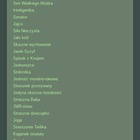
Sen Wielkiego Wodza
Inteligentka
Senator
Jajco
Siła Nieczysta
Jaki król
Słuszne wychowanie
Jarek-Syzyf
Spisek z Knujem
Jednorożce
Stokrotka
Jedność moralno-ideowa
Stosunek przerywany
Jedyna słuszna moralność
Straszna Baba
JMR-show
Straszne dzieciątko
Joga
Stworzenie Terlika
Kaganek oświaty