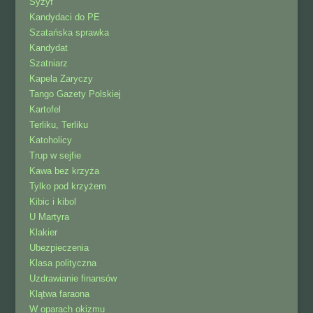
Syzyf
Kandydaci do PE
Szatańska sprawka
Kandydat
Szatniarz
Kapela Zaryczy
Tango Gazety Polskiej
Kartofel
Terliku, Terliku
Katoholicy
Trup w sejfie
Kawa bez krzyża
Tylko pod krzyżem
Kibic i kibol
U Martyra
Klakier
Ubezpieczenia
Klasa polityczna
Uzdrawianie finansów
Klątwa faraona
W oparach okizmu