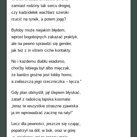
zamiast rodziny tak sercu drogiej,
czy kadzidełek wachlarz szeroki
rzucić na rynek, a potem jogę?
Byłoby może niejakim błędem,
wprost bogobojnych zakazać praktyk,
ale na pewno sprawdzi się gender,
jak też z in vitrem ciche kontakty.
No i każdemu diabłu wiadomo,
choćby lebiega był albo mięczak,
że bardzo groźne jest lobby homo,
a zwłaszcza jego rzeczniczka – tęcza.“
Gdy plan obmyślił, jął ślepiem błyskać,
zatarł z radością łapska kosmate:
„teraz te wszystkie straszne zjawiska
ja im wprowadzać zacznę na raty!“
Lecz dla pewności, jeszcze się czając,
popatrzył na dół, w bok, oraz w górę: