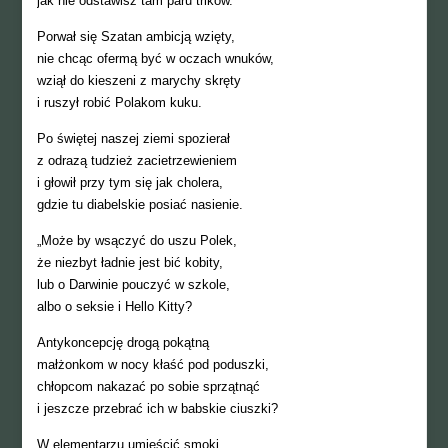
jak nie odstawisz tam paru trików.
Porwał się Szatan ambicją wzięty,
nie chcąc ofermą być w oczach wnuków,
wziął do kieszeni z marychy skręty
i ruszył robić Polakom kuku.
Po świętej naszej ziemi spozierał
z odrazą tudzież zacietrzewieniem
i głowił przy tym się jak cholera,
gdzie tu diabelskie posiać nasienie.
„Może by wsączyć do uszu Polek,
że niezbyt ładnie jest bić kobity,
lub o Darwinie pouczyć w szkole,
albo o seksie i Hello Kitty?
Antykoncepcję drogą pokątną
małżonkom w nocy kłaść pod poduszki,
chłopcom nakazać po sobie sprzątnąć
i jeszcze przebrać ich w babskie ciuszki?
W elementarzu umieścić smoki,