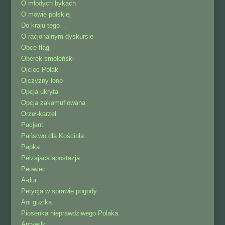
O młodych bykach
O mowie polskiej
Do kraju tego…
O racjonalnym dyskursie
Obce flagi
Oberek smoleński
Ojciec Polak
Ojczyzny łono
Opcja ukryta
Opcja zakamuflowana
Orzeł-karzeł
Pacjent
Państwo dla Kościoła
Papka
Pełzajaca apostazja
Peowiec
A-dur
Petycja w sprawie pogody
Ani guzika
Piosenka nieprawdziwego Polaka
Arcywilk