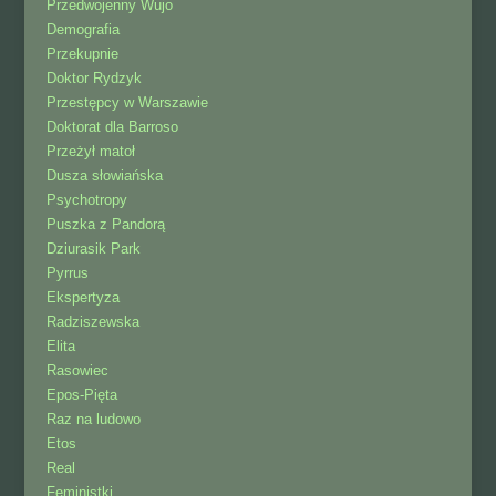
Przedwojenny Wujo
Demografia
Przekupnie
Doktor Rydzyk
Przestępcy w Warszawie
Doktorat dla Barroso
Przeżył matoł
Dusza słowiańska
Psychotropy
Puszka z Pandorą
Dziurasik Park
Pyrrus
Ekspertyza
Radziszewska
Elita
Rasowiec
Epos-Pięta
Raz na ludowo
Etos
Real
Feministki