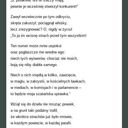
„o, psiakrew, oni te rzeczy mają,
pewnie je wcześniej stworzył konkurent!“
Zawył wszetecznie po tym odkryciu,
skręta zakurzył, pociągnął whisky,
lecz zrezygnować? O, nigdy w życiu!
„To ja im wcisnę strach przed tym wszystkim!
Ten numer może mnie uspokoi
oraz pogłaszcze me wredne ego:
niech tych wytworów, chociaż nie moich,
boją się niby diabła samego.
Niech o nich międlą w kółko, zawzięcie,
w maglu, w zakrystii, w kościelnych ławkach,
w mediach, w komisjach i w parlamencie –
to będzie moja szatańska sprawka.“
Wziął się do dzieła nie mrużąc powiek,
a na grunt taki podatny trafił,
że wkrótce strachów już było mrowie,
w każdym powiecie, w każdej parafii.