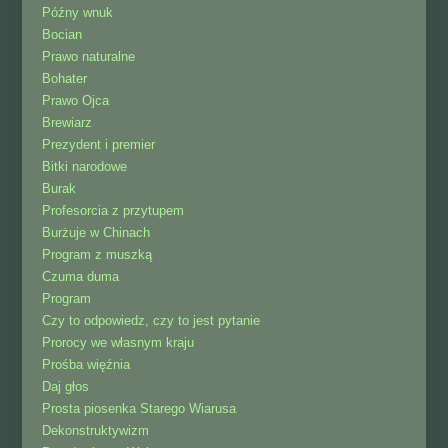
Późny wnuk
Bocian
Prawo naturalne
Bohater
Prawo Ojca
Brewiarz
Prezydent i premier
Bitki narodowe
Burak
Profesorcia z przytupem
Burżuje w Chinach
Program z muszką
Czuma duma
Program
Czy to odpowiedz, czy to jest pytanie
Prorocy we własnym kraju
Prośba więźnia
Daj głos
Prosta piosenka Starego Wiarusa
Dekonstruktywizm