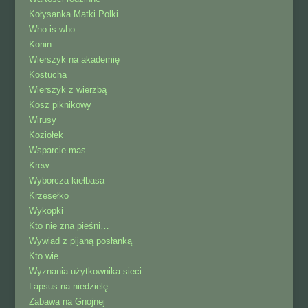
Kołysanka Matki Polki
Who is who
Konin
Wierszyk na akademię
Kostucha
Wierszyk z wierzbą
Kosz piknikowy
Wirusy
Koziołek
Wsparcie mas
Krew
Wyborcza kiełbasa
Krzesełko
Wykopki
Kto nie zna pieśni…
Wywiad z pijaną posłanką
Kto wie…
Wyznania użytkownika sieci
Lapsus na niedzielę
Zabawa na Gnojnej