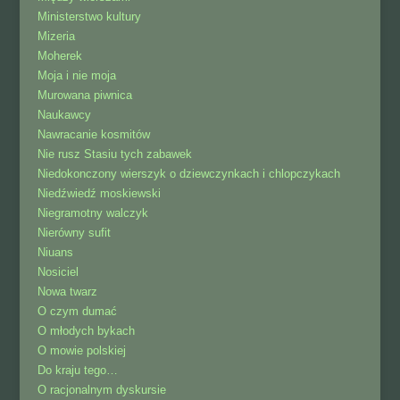
Ministerstwo kultury
Mizeria
Moherek
Moja i nie moja
Murowana piwnica
Naukawcy
Nawracanie kosmitów
Nie rusz Stasiu tych zabawek
Niedokonczony wierszyk o dziewczynkach i chlopczykach
Niedźwiedź moskiewski
Niegramotny walczyk
Nierówny sufit
Niuans
Nosiciel
Nowa twarz
O czym dumać
O młodych bykach
O mowie polskiej
Do kraju tego…
O racjonalnym dyskursie