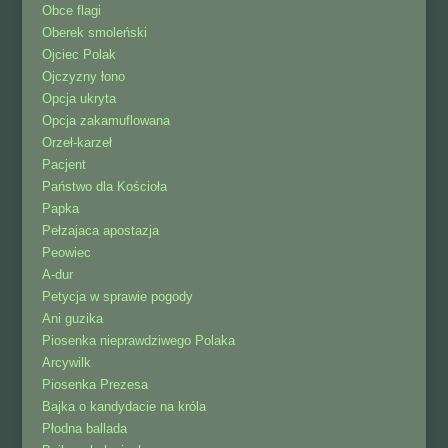
Obce flagi
Oberek smoleński
Ojciec Polak
Ojczyzny łono
Opcja ukryta
Opcja zakamuflowana
Orzeł-karzeł
Pacjent
Państwo dla Kościoła
Papka
Pełzajaca apostazja
Peowiec
A-dur
Petycja w sprawie pogody
Ani guzika
Piosenka nieprawdziwego Polaka
Arcywilk
Piosenka Prezesa
Bajka o kandydacie na króla
Płodna ballada