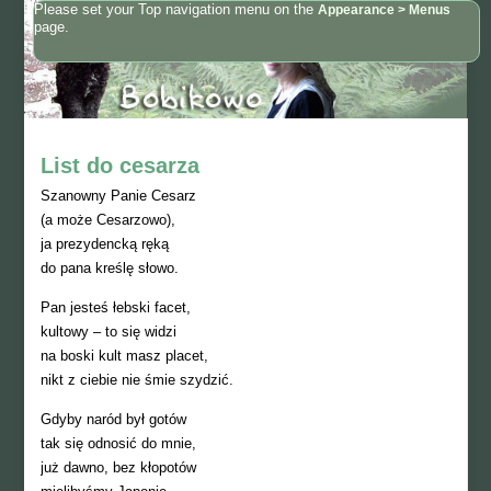
Please set your Top navigation menu on the
Appearance > Menus
page.
List do cesarza
Szanowny Panie Cesarz
(a może Cesarzowo),
ja prezydencką ręką
do pana kreślę słowo.
Pan jesteś łebski facet,
kultowy – to się widzi
na boski kult masz placet,
nikt z ciebie nie śmie szydzić.
Gdyby naród był gotów
tak się odnosić do mnie,
już dawno, bez kłopotów