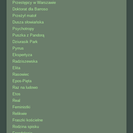
Przestępcy w Warszawie
Doktorat dla Barroso
Przeżył matoł
Dusza słowiańska
Psychotropy
Puszka z Pandorą
Dziurasik Park
Pyrrus
Ekspertyza
Radziszewska
Elita
Rasowiec
Epos-Pięta
Raz na ludowo
Etos
Real
Feministki
Relikwie
Fraszki kościelne
Rodzina spisku