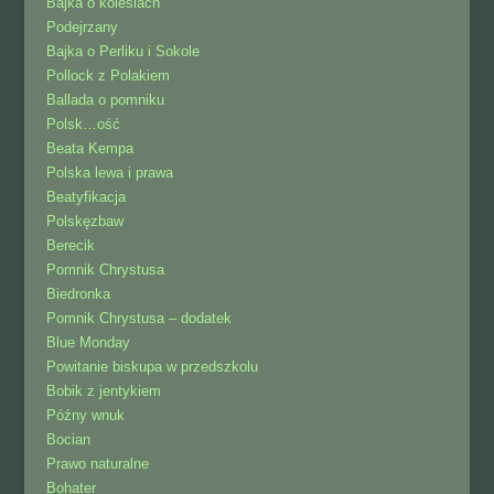
Bajka o kolesiach
Podejrzany
Bajka o Perliku i Sokole
Pollock z Polakiem
Ballada o pomniku
Polsk…ość
Beata Kempa
Polska lewa i prawa
Beatyfikacja
Polskęzbaw
Berecik
Pomnik Chrystusa
Biedronka
Pomnik Chrystusa – dodatek
Blue Monday
Powitanie biskupa w przedszkolu
Bobik z jentykiem
Późny wnuk
Bocian
Prawo naturalne
Bohater