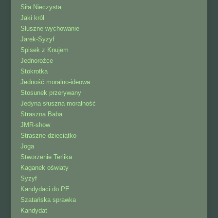
Siła Nieczysta
Jaki król
Słuszne wychowanie
Jarek-Syzyf
Spisek z Knujem
Jednorożce
Stokrotka
Jedność moralno-ideowa
Stosunek przerywany
Jedyna słuszna moralność
Straszna Baba
JMR-show
Straszne dzieciątko
Joga
Stworzenie Terlika
Kaganek oświaty
Syzyf
Kandydaci do PE
Szatańska sprawka
Kandydat