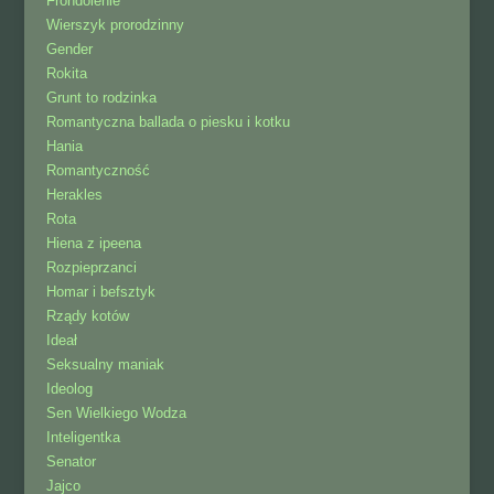
Frondolenie
Wierszyk prorodzinny
Gender
Rokita
Grunt to rodzinka
Romantyczna ballada o piesku i kotku
Hania
Romantyczność
Herakles
Rota
Hiena z ipeena
Rozpieprzanci
Homar i befsztyk
Rządy kotów
Ideał
Seksualny maniak
Ideolog
Sen Wielkiego Wodza
Inteligentka
Senator
Jajco