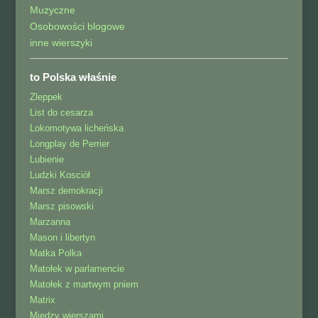
Muzyczne
Osobowości blogowe
inne wierszyki
to Polska właśnie
Zleppek
List do cesarza
Lokomotywa licheńska
Longplay de Perrier
Lubienie
Ludzki Kosciół
Marsz demokracji
Marsz pisowski
Marzanna
Mason i libertyn
Matka Polka
Matołek w parlamencie
Matołek z martwym pniem
Matrix
Między wierszami