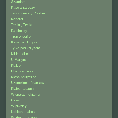
Szatniarz
Kapela Zaryczy
Tango Gazety Polskiej
Kartofel
Terliku, Terliku
Katoholicy
Trup w sejfie
Kawa bez krzyża
Tylko pod krzyżem
Kibic i kibol
U Martyra
Klakier
Ubezpieczenia
Klasa polityczna
Uzdrawianie finansów
Klątwa faraona
W oparach okizmu
Cysorz
W piwnicy
Kobieta i babok
Wartosci rodzinne