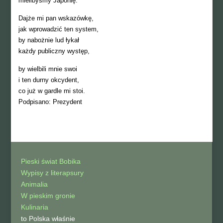
mielibyśmy Japonię.
Dajże mi pan wskazówkę,
jak wprowadzić ten system,
by nabożnie lud łykał
każdy publiczny występ,
by wielbili mnie swoi
i ten durny okcydent,
co już w gardle mi stoi.
Podpisano: Prezydent
Pieski świat Bobika
Wypisy z literapsury
Animalia
W pieskim gronie
Kulinaria
to Polska właśnie