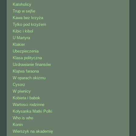
Katoholicy
Trup w sejfie
Kawa bez krzyża
Tylko pod krzyżem
Kibic i kibol
U Martyra
Klakier
Ubezpieczenia
Klasa polityczna
Uzdrawianie finansów
Klątwa faraona
W oparach okizmu
Cysorz
W piwnicy
Kobieta i babok
Wartosci rodzinne
Kołysanka Matki Polki
Who is who
Konin
Wierszyk na akademię