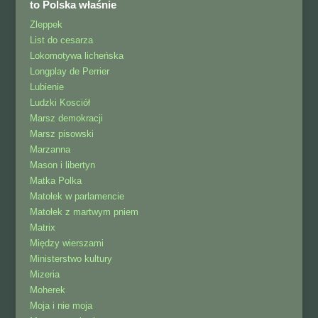
to Polska właśnie
Zleppek
List do cesarza
Lokomotywa licheńska
Longplay de Perrier
Lubienie
Ludzki Kosciół
Marsz demokracji
Marsz pisowski
Marzanna
Mason i libertyn
Matka Polka
Matołek w parlamencie
Matołek z martwym pniem
Matrix
Między wierszami
Ministerstwo kultury
Mizeria
Moherek
Moja i nie moja