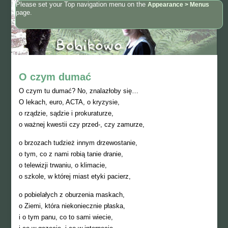
Please set your Top navigation menu on the
Appearance > Menus
page.
O czym dumać
O czym tu dumać? No, znalazłoby się…
O lekach, euro, ACTA, o kryzysie,
o rządzie, sądzie i prokuraturze,
o ważnej kwestii czy przed-, czy zamurze,
o brzozach tudzież innym drzewostanie,
o tym, co z nami robią tanie dranie,
o telewizji trwaniu, o klimacie,
o szkole, w której miast etyki pacierz,
o pobielałych z oburzenia maskach,
o Ziemi, która niekoniecznie płaska,
i o tym panu, co to sami wiecie,