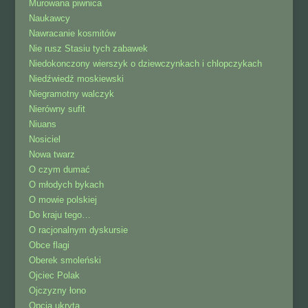
Murowana piwnica
Naukawcy
Nawracanie kosmitów
Nie rusz Stasiu tych zabawek
Niedokonczony wierszyk o dziewczynkach i chlopczykach
Niedźwiedź moskiewski
Niegramotny walczyk
Nierówny sufit
Niuans
Nosiciel
Nowa twarz
O czym dumać
O młodych bykach
O mowie polskiej
Do kraju tego…
O racjonalnym dyskursie
Obce flagi
Oberek smoleński
Ojciec Polak
Ojczyzny łono
Opcja ukryta