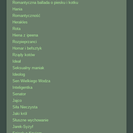
Romantyczna ballada o piesku i kotku
Hania
Romantyczność
Herakles
Rota
Hiena z ipeena
Rozpieprzanci
Homar i befsztyk
Rządy kotów
Ideał
Seksualny maniak
Ideolog
Sen Wielkiego Wodza
Inteligentka
Senator
Jajco
Siła Nieczysta
Jaki król
Słuszne wychowanie
Jarek-Syzyf