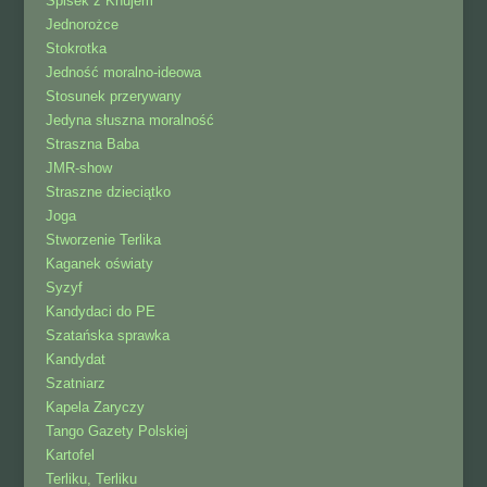
Spisek z Knujem
Jednorożce
Stokrotka
Jedność moralno-ideowa
Stosunek przerywany
Jedyna słuszna moralność
Straszna Baba
JMR-show
Straszne dzieciątko
Joga
Stworzenie Terlika
Kaganek oświaty
Syzyf
Kandydaci do PE
Szatańska sprawka
Kandydat
Szatniarz
Kapela Zaryczy
Tango Gazety Polskiej
Kartofel
Terliku, Terliku