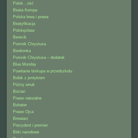
Polsk…ość
Beata Kempa
Polska lewa i prawa
Beatyfikacja
Polskęzbaw
Berecik
Pomnik Chrystusa
Biedronka
Pomnik Chrystusa – dodatek
Blue Monday
Powitanie biskupa w przedszkolu
Bobik z jentykiem
Późny wnuk
Bocian
Prawo naturalne
Bohater
Prawo Ojca
Brewiarz
Prezydent i premier
Bitki narodowe