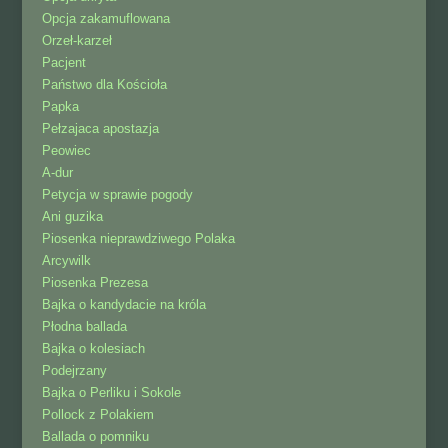
Opcja zakamuflowana
Orzeł-karzeł
Pacjent
Państwo dla Kościoła
Papka
Pełzajaca apostazja
Peowiec
A-dur
Petycja w sprawie pogody
Ani guzika
Piosenka nieprawdziwego Polaka
Arcywilk
Piosenka Prezesa
Bajka o kandydacie na króla
Płodna ballada
Bajka o kolesiach
Podejrzany
Bajka o Perliku i Sokole
Pollock z Polakiem
Ballada o pomniku