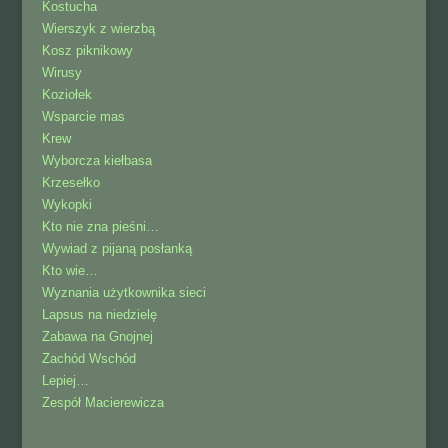
Kostucha
Wierszyk z wierzbą
Kosz piknikowy
Wirusy
Koziołek
Wsparcie mas
Krew
Wyborcza kiełbasa
Krzesełko
Wykopki
Kto nie zna pieśni…
Wywiad z pijaną posłanką
Kto wie…
Wyznania użytkownika sieci
Lapsus na niedzielę
Zabawa na Gnojnej
Zachód Wschód
Lepiej…
Zespół Macierewicza