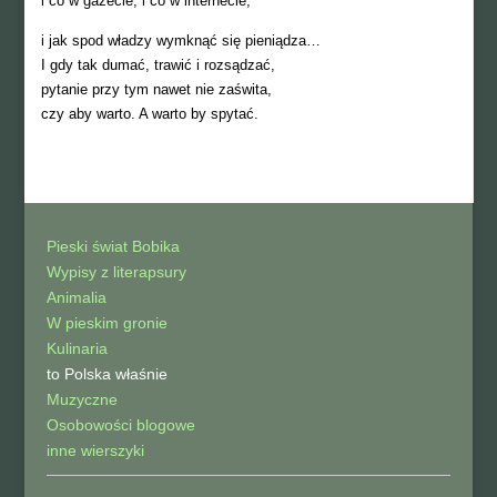
i co w gazecie, i co w internecie,
i jak spod władzy wymknąć się pieniądza…
I gdy tak dumać, trawić i rozsądzać,
pytanie przy tym nawet nie zaświta,
czy aby warto. A warto by spytać.
Pieski świat Bobika
Wypisy z literapsury
Animalia
W pieskim gronie
Kulinaria
to Polska właśnie
Muzyczne
Osobowości blogowe
inne wierszyki