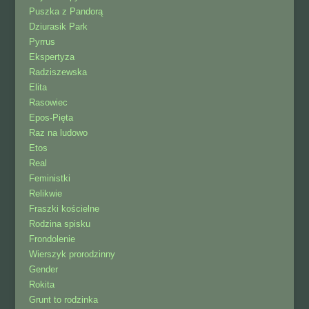
Puszka z Pandorą
Dziurasik Park
Pyrrus
Ekspertyza
Radziszewska
Elita
Rasowiec
Epos-Pięta
Raz na ludowo
Etos
Real
Feministki
Relikwie
Fraszki kościelne
Rodzina spisku
Frondolenie
Wierszyk prorodzinny
Gender
Rokita
Grunt to rodzinka