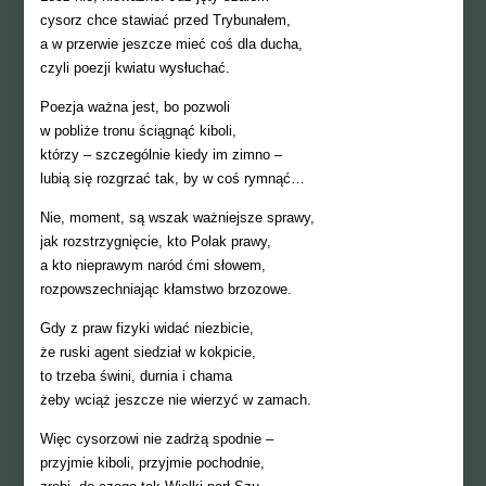
cysorz chce stawiać przed Trybunałem,
a w przerwie jeszcze mieć coś dla ducha,
czyli poezji kwiatu wysłuchać.
Poezja ważna jest, bo pozwoli
w pobliże tronu ściągnąć kiboli,
którzy – szczególnie kiedy im zimno –
lubią się rozgrzać tak, by w coś rymnąć…
Nie, moment, są wszak ważniejsze sprawy,
jak rozstrzygnięcie, kto Polak prawy,
a kto nieprawym naród ćmi słowem,
rozpowszechniając kłamstwo brzozowe.
Gdy z praw fizyki widać niezbicie,
że ruski agent siedział w kokpicie,
to trzeba świni, durnia i chama
żeby wciąż jeszcze nie wierzyć w zamach.
Więc cysorzowi nie zadrżą spodnie –
przyjmie kiboli, przyjmie pochodnie,