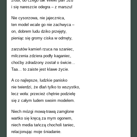
zrobi, do czego tak Wielki parł Szu
i się nareszcie odegra – z marszu!
Nie cysorzowa, nie jajecznica,
ten model wcale go nie zachwyca –
on, dobrem ludu dziko przejęty,
pieniąc się gromy ciska w odmęty,
zarzutów kamień rzuca na szaniec,
milczenia zdziera podły kaganiec,
choćby zdradzony został o świcie…
Taa… to zaiste jest klawe życie.
A co najlepsze, ludzkie panisko
nie twierdzi, że dlań tylko to wszystko,
lecz woła: przecież chętnie podzielę
się z całym ludem swoim modelem.
Niech mózgi mową-trawą zamglone
wartko się kręcą za mym ogonem,
niech media tańczą chocholi taniec,
relacjonując moje śniadanie.