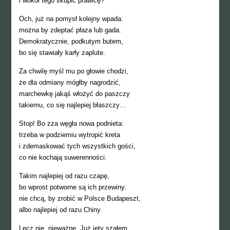
i wokół tego skupić prawicę?
Och, już na pomysł kolejny wpada:
można by zdeptać płaza lub gada.
Demokratycznie, podkutym butem,
bo się stawiały karły zaplute.
Za chwilę myśl mu po głowie chodzi,
że dla odmiany mógłby nagrodzić,
marchewkę jakąś włożyć do paszczy
takiemu, co się najlepiej błaszczy…
Stop! Bo zza węgła nowa podnieta:
trzeba w podziemiu wytropić kreta
i zdemaskować tych wszystkich gości,
co nie kochają suwerenności.
Takim najlepiej od razu czapę,
bo wprost potworne są ich przewiny:
nie chcą, by zrobić w Polsce Budapeszt,
albo najlepiej od razu Chiny.
Lecz nie, nieważne. Już jęty szałem