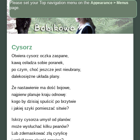
Please set your Top navigation menu on the
Appearance > Menus
page.
Cysorz
Otwiera cysorz oczka zaspane,
kawą osładza sobie poranek,
po czym, choć jeszcze jest nieubrany,
dalekosiężne układa plany.
Że nastawienie ma dość bojowe,
najpierw planuje kraju odnowę:
kogo by dzisiaj spuścić po brzytwie
i jakiej szyki pomieszać sitwie?
Iskrzy cysorza umysł od planów:
może wysłuchać kilku peanów?
Lub zdemaskować złą cyrylicę