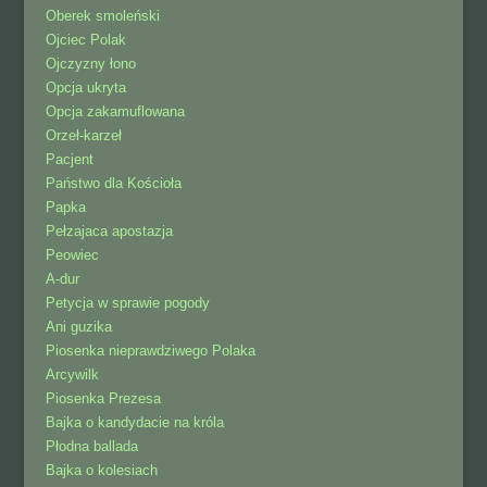
Oberek smoleński
Ojciec Polak
Ojczyzny łono
Opcja ukryta
Opcja zakamuflowana
Orzeł-karzeł
Pacjent
Państwo dla Kościoła
Papka
Pełzajaca apostazja
Peowiec
A-dur
Petycja w sprawie pogody
Ani guzika
Piosenka nieprawdziwego Polaka
Arcywilk
Piosenka Prezesa
Bajka o kandydacie na króla
Płodna ballada
Bajka o kolesiach