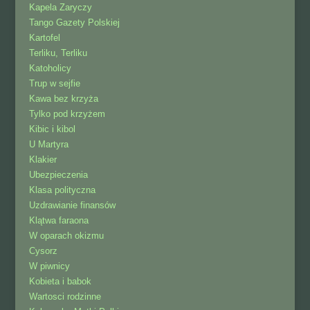
Kapela Zaryczy
Tango Gazety Polskiej
Kartofel
Terliku, Terliku
Katoholicy
Trup w sejfie
Kawa bez krzyża
Tylko pod krzyżem
Kibic i kibol
U Martyra
Klakier
Ubezpieczenia
Klasa polityczna
Uzdrawianie finansów
Klątwa faraona
W oparach okizmu
Cysorz
W piwnicy
Kobieta i babok
Wartosci rodzinne