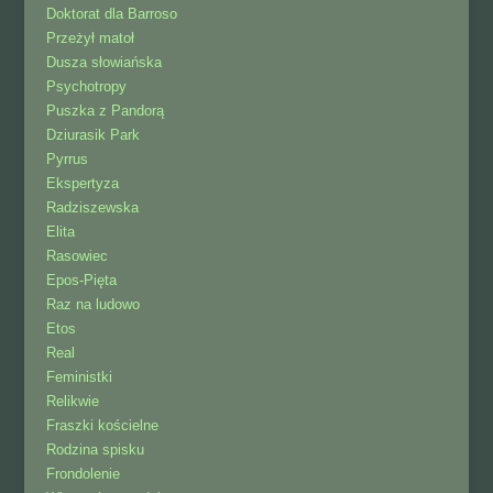
Doktorat dla Barroso
Przeżył matoł
Dusza słowiańska
Psychotropy
Puszka z Pandorą
Dziurasik Park
Pyrrus
Ekspertyza
Radziszewska
Elita
Rasowiec
Epos-Pięta
Raz na ludowo
Etos
Real
Feministki
Relikwie
Fraszki kościelne
Rodzina spisku
Frondolenie