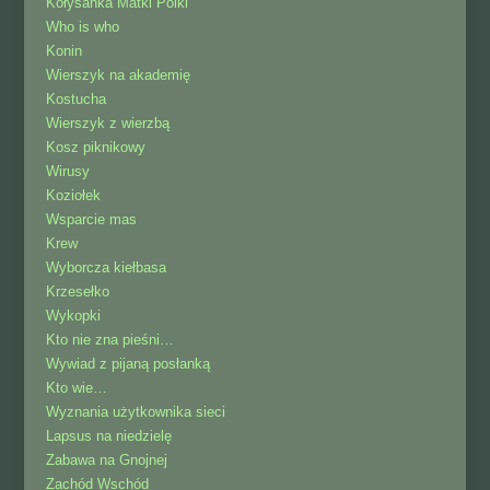
Kołysanka Matki Polki
Who is who
Konin
Wierszyk na akademię
Kostucha
Wierszyk z wierzbą
Kosz piknikowy
Wirusy
Koziołek
Wsparcie mas
Krew
Wyborcza kiełbasa
Krzesełko
Wykopki
Kto nie zna pieśni…
Wywiad z pijaną posłanką
Kto wie…
Wyznania użytkownika sieci
Lapsus na niedzielę
Zabawa na Gnojnej
Zachód Wschód