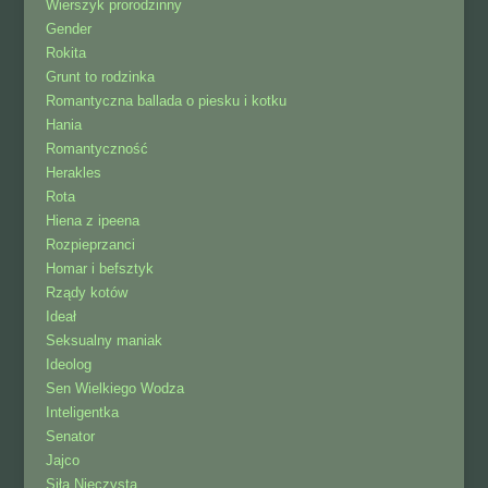
Wierszyk prorodzinny
Gender
Rokita
Grunt to rodzinka
Romantyczna ballada o piesku i kotku
Hania
Romantyczność
Herakles
Rota
Hiena z ipeena
Rozpieprzanci
Homar i befsztyk
Rządy kotów
Ideał
Seksualny maniak
Ideolog
Sen Wielkiego Wodza
Inteligentka
Senator
Jajco
Siła Nieczysta