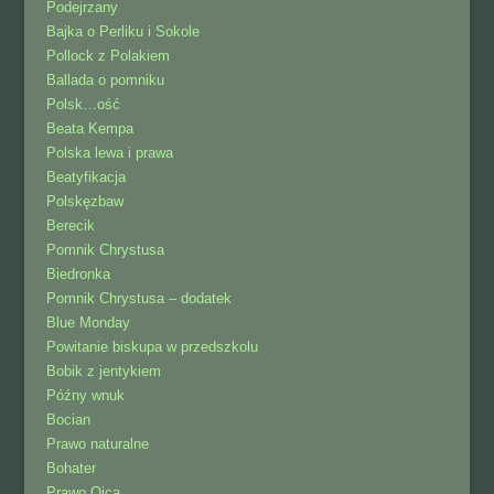
Podejrzany
Bajka o Perliku i Sokole
Pollock z Polakiem
Ballada o pomniku
Polsk…ość
Beata Kempa
Polska lewa i prawa
Beatyfikacja
Polskęzbaw
Berecik
Pomnik Chrystusa
Biedronka
Pomnik Chrystusa – dodatek
Blue Monday
Powitanie biskupa w przedszkolu
Bobik z jentykiem
Późny wnuk
Bocian
Prawo naturalne
Bohater
Prawo Ojca