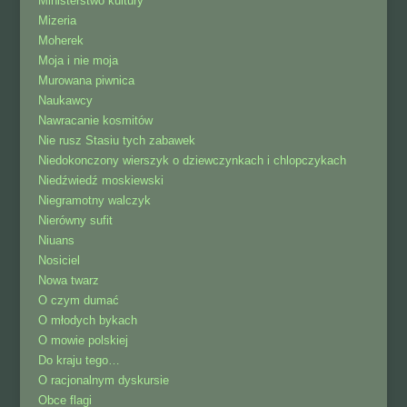
Ministerstwo kultury
Mizeria
Moherek
Moja i nie moja
Murowana piwnica
Naukawcy
Nawracanie kosmitów
Nie rusz Stasiu tych zabawek
Niedokonczony wierszyk o dziewczynkach i chlopczykach
Niedźwiedź moskiewski
Niegramotny walczyk
Nierówny sufit
Niuans
Nosiciel
Nowa twarz
O czym dumać
O młodych bykach
O mowie polskiej
Do kraju tego…
O racjonalnym dyskursie
Obce flagi