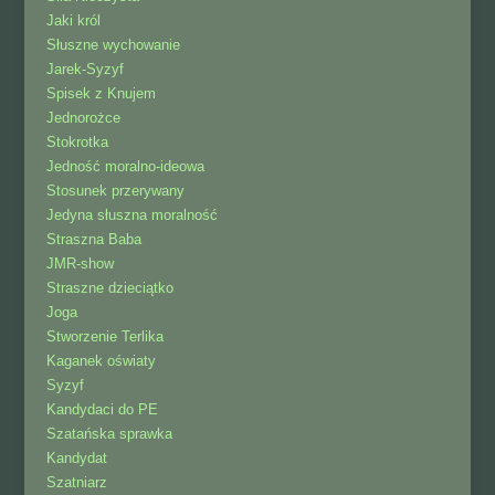
Jaki król
Słuszne wychowanie
Jarek-Syzyf
Spisek z Knujem
Jednorożce
Stokrotka
Jedność moralno-ideowa
Stosunek przerywany
Jedyna słuszna moralność
Straszna Baba
JMR-show
Straszne dzieciątko
Joga
Stworzenie Terlika
Kaganek oświaty
Syzyf
Kandydaci do PE
Szatańska sprawka
Kandydat
Szatniarz