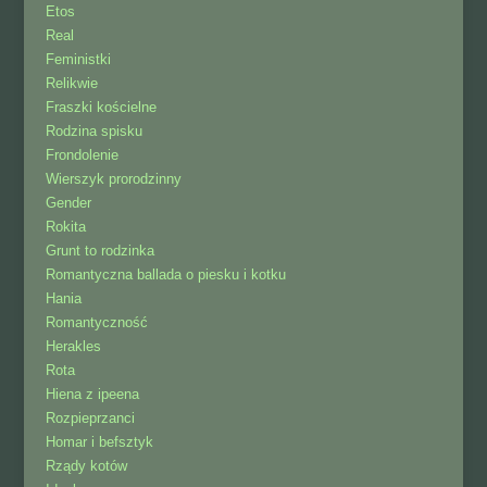
Etos
Real
Feministki
Relikwie
Fraszki kościelne
Rodzina spisku
Frondolenie
Wierszyk prorodzinny
Gender
Rokita
Grunt to rodzinka
Romantyczna ballada o piesku i kotku
Hania
Romantyczność
Herakles
Rota
Hiena z ipeena
Rozpieprzanci
Homar i befsztyk
Rządy kotów