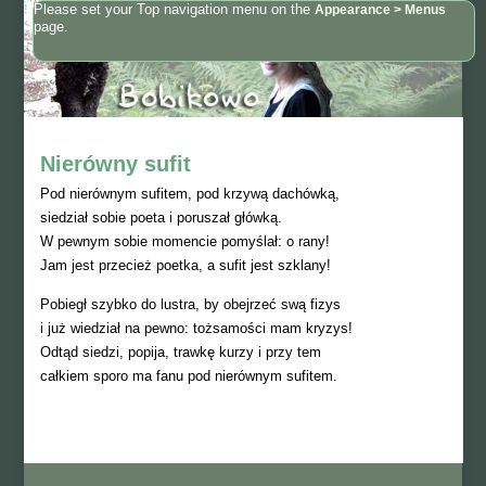
Please set your Top navigation menu on the
Appearance > Menus
page.
Nierówny sufit
Pod nierównym sufitem, pod krzywą dachówką,
siedział sobie poeta i poruszał główką.
W pewnym sobie momencie pomyślał: o rany!
Jam jest przecież poetka, a sufit jest szklany!
Pobiegł szybko do lustra, by obejrzeć swą fizys
i już wiedział na pewno: tożsamości mam kryzys!
Odtąd siedzi, popija, trawkę kurzy i przy tem
całkiem sporo ma fanu pod nierównym sufitem.