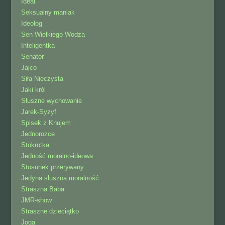
Ideał
Seksualny maniak
Ideolog
Sen Wielkiego Wodza
Inteligentka
Senator
Jajco
Siła Nieczysta
Jaki król
Słuszne wychowanie
Jarek-Syzyf
Spisek z Knujem
Jednorożce
Stokrotka
Jedność moralno-ideowa
Stosunek przerywany
Jedyna słuszna moralność
Straszna Baba
JMR-show
Straszne dzieciątko
Joga