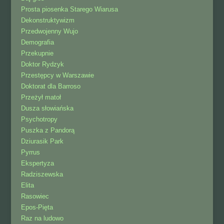
Prosta piosenka Starego Wiarusa
Dekonstruktywizm
Przedwojenny Wujo
Demografia
Przekupnie
Doktor Rydzyk
Przestępcy w Warszawie
Doktorat dla Barroso
Przeżył matoł
Dusza słowiańska
Psychotropy
Puszka z Pandorą
Dziurasik Park
Pyrrus
Ekspertyza
Radziszewska
Elita
Rasowiec
Epos-Pięta
Raz na ludowo