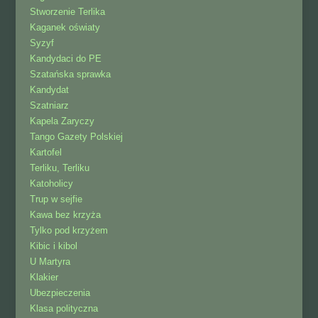
Stworzenie Terlika
Kaganek oświaty
Syzyf
Kandydaci do PE
Szatańska sprawka
Kandydat
Szatniarz
Kapela Zaryczy
Tango Gazety Polskiej
Kartofel
Terliku, Terliku
Katoholicy
Trup w sejfie
Kawa bez krzyża
Tylko pod krzyżem
Kibic i kibol
U Martyra
Klakier
Ubezpieczenia
Klasa polityczna