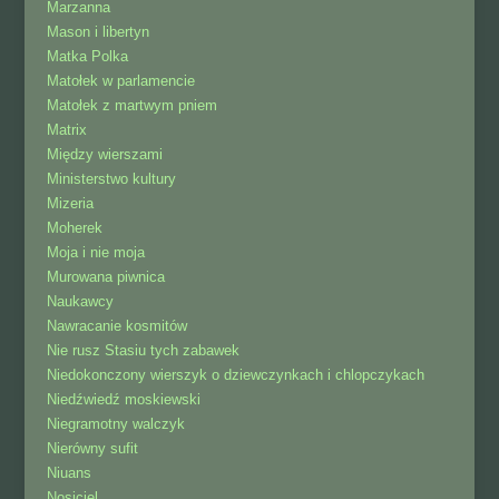
Marzanna
Mason i libertyn
Matka Polka
Matołek w parlamencie
Matołek z martwym pniem
Matrix
Między wierszami
Ministerstwo kultury
Mizeria
Moherek
Moja i nie moja
Murowana piwnica
Naukawcy
Nawracanie kosmitów
Nie rusz Stasiu tych zabawek
Niedokonczony wierszyk o dziewczynkach i chlopczykach
Niedźwiedź moskiewski
Niegramotny walczyk
Nierówny sufit
Niuans
Nosiciel