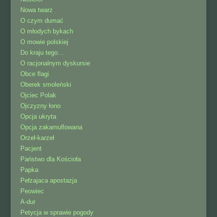
Nowa twarz
O czym dumać
O młodych bykach
O mowie polskiej
Do kraju tego…
O racjonalnym dyskursie
Obce flagi
Oberek smoleński
Ojciec Polak
Ojczyzny łono
Opcja ukryta
Opcja zakamuflowana
Orzeł-karzeł
Pacjent
Państwo dla Kościoła
Papka
Pełzajaca apostazja
Peowiec
A-dur
Petycja w sprawie pogody