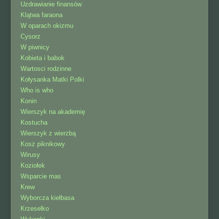
Uzdrawianie finansów
Klątwa faraona
W oparach okizmu
Cysorz
W piwnicy
Kobieta i babok
Wartosci rodzinne
Kołysanka Matki Polki
Who is who
Konin
Wierszyk na akademię
Kostucha
Wierszyk z wierzbą
Kosz piknikowy
Wirusy
Koziołek
Wsparcie mas
Krew
Wyborcza kiełbasa
Krzesełko