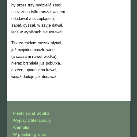
by przez trzy podzielić zero!
Lecz zeen tylko ruszał wąsem
i dodawał z oczopląsem,
sapał, dyszał, w szyję dawał,
lecz w wysiłkach nie ustawał.
Tak za rokiem roczek płynął,
już niejedno poszło wino
(a czasami nawet wódka),
nieraz brzmiała już pobutka,
a zeen, uparciucha kawał,
wciąż dodaje jak dodawał…
Pieski świat Bobika
Wypisy z literapsury
Animalia
W pieskim gronie