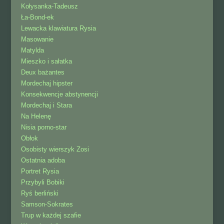
Kołysanka-Tadeusz
Ła-Bond-ek
Lewacka klawiatura Rysia
Masowanie
Matylda
Mieszko i sałatka
Deux bażantes
Mordechaj hipster
Konsekwencje abstynencji
Mordechaj i Stara
Na Helenę
Nisia porno-star
Obłok
Osobisty wierszyk Zosi
Ostatnia adoba
Portret Rysia
Przybyli Bobiki
Ryś berliński
Samson-Sokrates
Trup w każdej szafie