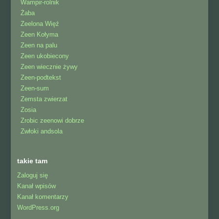
Wampir-rolnik
Żaba
Zeelona Więź
Zeen Kołyma
Zeen na palu
Zeen ukobiecony
Zeen wiecznie żywy
Zeen-podtekst
Zeen-sum
Zemsta zwierzat
Zosia
Zrobic zeenowi dobrze
Zwłoki andsola
takie tam
Zaloguj się
Kanał wpisów
Kanał komentarzy
WordPress.org