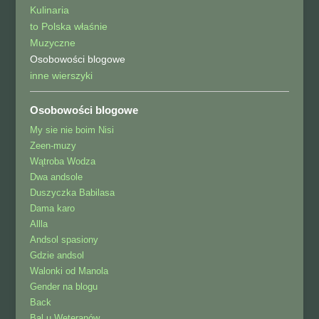
Kulinaria
to Polska właśnie
Muzyczne
Osobowości blogowe
inne wierszyki
Osobowości blogowe
My sie nie boim Nisi
Zeen-muzy
Wątroba Wodza
Dwa andsole
Duszyczka Babilasa
Dama karo
Allla
Andsol spasiony
Gdzie andsol
Walonki od Manola
Gender na blogu
Back
Bal u Weteranów