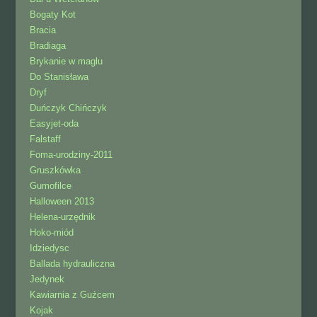
Bogaty Kot
Bracia
Bradiaga
Brykanie w maglu
Do Stanisława
Dryf
Duńczyk Chińczyk
Easyjet-oda
Falstaff
Foma-urodziny-2011
Gruszkówka
Gumofilce
Halloween 2013
Helena-urzędnik
Hoko-miód
Idziedysc
Ballada hydrauliczna
Jedynek
Kawiarnia z Guźcem
Kojak