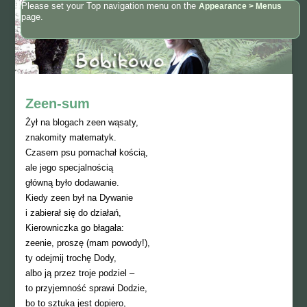
Please set your Top navigation menu on the
Appearance > Menus
page.
Zeen-sum
Żył na blogach zeen wąsaty,
znakomity matematyk.
Czasem psu pomachał kością,
ale jego specjalnością
główną było dodawanie.
Kiedy zeen był na Dywanie
i zabierał się do działań,
Kierowniczka go błagała:
zeenie, proszę (mam powody!),
ty odejmij trochę Dody,
albo ją przez troje podziel –
to przyjemność sprawi Dodzie,
bo to sztuka jest dopiero,