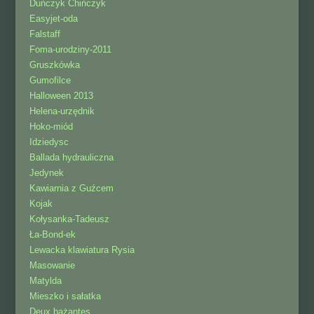
Duńczyk Chińczyk
Easyjet-oda
Falstaff
Foma-urodziny-2011
Gruszkówka
Gumofilce
Halloween 2013
Helena-urzędnik
Hoko-miód
Idziedysc
Ballada hydrauliczna
Jedynek
Kawiarnia z Guźcem
Kojak
Kołysanka-Tadeusz
Ła-Bond-ek
Lewacka klawiatura Rysia
Masowanie
Matylda
Mieszko i sałatka
Deux bażantes