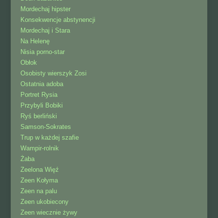
Mordechaj hipster
Konsekwencje abstynencji
Mordechaj i Stara
Na Helenę
Nisia porno-star
Obłok
Osobisty wierszyk Zosi
Ostatnia adoba
Portret Rysia
Przybyli Bobiki
Ryś berliński
Samson-Sokrates
Trup w każdej szafie
Wampir-rolnik
Żaba
Zeelona Więź
Zeen Kołyma
Zeen na palu
Zeen ukobiecony
Zeen wiecznie żywy