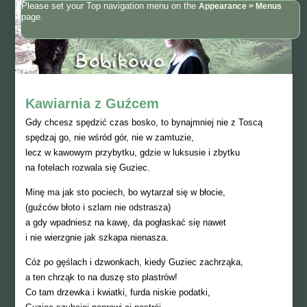
Please set your Top navigation menu on the
Appearance > Menus
page.
Kawiarnia z Guźcem
Gdy chcesz spędzić czas bosko, to bynajmniej nie z Toscą
spędzaj go, nie wśród gór, nie w zamtuzie,
lecz w kawowym przybytku, gdzie w luksusie i zbytku
na fotelach rozwala się Guziec.
Minę ma jak sto pociech, bo wytarzał się w błocie,
(guźców błoto i szlam nie odstrasza)
a gdy wpadniesz na kawę, da pogłaskać się nawet
i nie wierzgnie jak szkapa nienasza.
Cóż po gęślach i dzwonkach, kiedy Guziec zachrząka,
a ten chrząk to na duszę sto plastrów!
Co tam drzewka i kwiatki, furda niskie podatki,