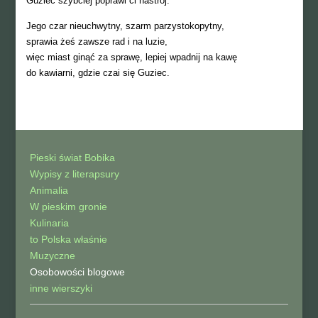
Guziec szybciej poprawi ci nastrój.
Jego czar nieuchwytny, szarm parzystokopytny,
sprawia żeś zawsze rad i na luzie,
więc miast ginąć za sprawę, lepiej wpadnij na kawę
do kawiarni, gdzie czai się Guziec.
Pieski świat Bobika
Wypisy z literapsury
Animalia
W pieskim gronie
Kulinaria
to Polska właśnie
Muzyczne
Osobowości blogowe
inne wierszyki