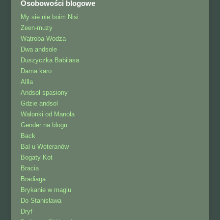
Osobowości blogowe
My sie nie boim Nisi
Zeen-muzy
Wątroba Wodza
Dwa andsole
Duszyczka Babilasa
Dama karo
Allla
Andsol spasiony
Gdzie andsol
Walonki od Manola
Gender na blogu
Back
Bal u Weteranów
Bogaty Kot
Bracia
Bradiaga
Brykanie w maglu
Do Stanisława
Dryf