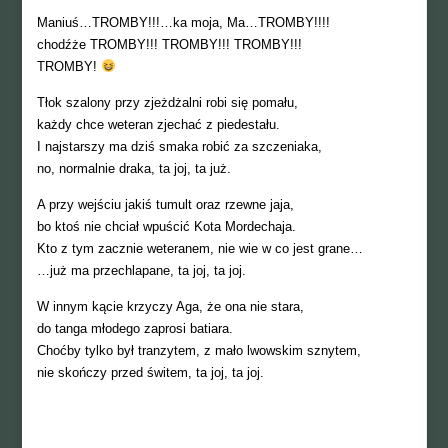
Maniuś…TROMBY!!!…ka moja, Ma…TROMBY!!!!
chodźże TROMBY!!! TROMBY!!! TROMBY!!!
TROMBY!
Tłok szalony przy zjeżdżalni robi się pomału,
każdy chce weteran zjechać z piedestału.
I najstarszy ma dziś smaka robić za szczeniaka,
no, normalnie draka, ta joj, ta już.
A przy wejściu jakiś tumult oraz rzewne jaja,
bo ktoś nie chciał wpuścić Kota Mordechaja.
Kto z tym zacznie weteranem, nie wie w co jest grane…
…już ma przechlapane, ta joj, ta joj.
W innym kącie krzyczy Aga, że ona nie stara,
do tanga młodego zaprosi batiara.
Choćby tylko był tranzytem, z mało lwowskim sznytem,
nie skończy przed świtem, ta joj, ta joj.