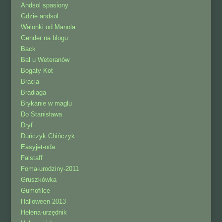
Andsol spasiony
Gdzie andsol
Walonki od Manola
Gender na blogu
Back
Bal u Weteranów
Bogaty Kot
Bracia
Bradiaga
Brykanie w maglu
Do Stanisława
Dryf
Duńczyk Chińczyk
Easyjet-oda
Falstaff
Foma-urodziny-2011
Gruszkówka
Gumofilce
Halloween 2013
Helena-urzędnik