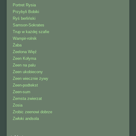
Portret Rysia
Przybyli Bobiki
Ryś berliński
Samson-Sokrates
Trup w każdej szafie
Wampir-rolnik
Żaba
Zeelona Więź
Zeen Kołyma
Zeen na palu
Zeen ukobiecony
Zeen wiecznie żywy
Zeen-podtekst
Zeen-sum
Zemsta zwierzat
Zosia
Zrobic zeenowi dobrze
Zwłoki andsola