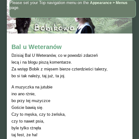
Please set your Top navigation menu on the
Appearance > Menus
page.
Bal u Weteranów
Dzisiaj Bal U Weteranów, co w powodzi zdarzeń
lecą i na blogu piszą komentarze.
Za wstęp Bobik z mięsem bierze czterdzieści talerzy,
bo si tak należy, taj już, ta joj.
A muzyczka na jutubie
ino ano rżnie,
bo przy tej muzyczce
Goście bawią się.
Czy to męska, czy to żeńska,
czy to nawet psia,
byle tylko rżnęła
taj fest, że ha!