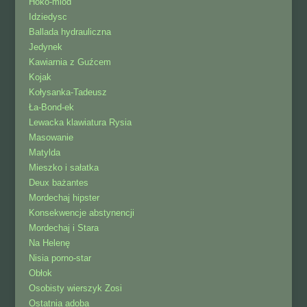
Hoko-miód
Idziedysc
Ballada hydrauliczna
Jedynek
Kawiarnia z Guźcem
Kojak
Kołysanka-Tadeusz
Ła-Bond-ek
Lewacka klawiatura Rysia
Masowanie
Matylda
Mieszko i sałatka
Deux bażantes
Mordechaj hipster
Konsekwencje abstynencji
Mordechaj i Stara
Na Helenę
Nisia porno-star
Obłok
Osobisty wierszyk Zosi
Ostatnia adoba