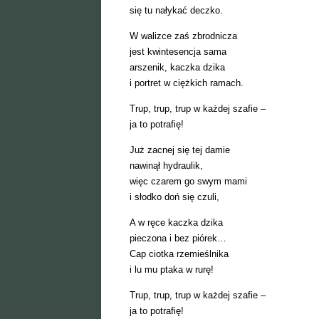
się tu nałykać deczko.
W walizce zaś zbrodnicza
jest kwintesencja sama
arszenik, kaczka dzika
i portret w ciężkich ramach.
Trup, trup, trup w każdej szafie –
ja to potrafię!
Już zacnej się tej damie
nawinął hydraulik,
więc czarem go swym mami
i słodko doń się czuli,
A w ręce kaczka dzika
pieczona i bez piórek…
Cap ciotka rzemieślnika
i lu mu ptaka w rurę!
Trup, trup, trup w każdej szafie –
ja to potrafię!