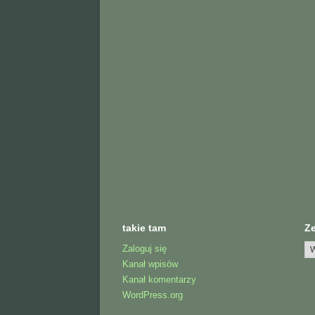
takie tam
Z
Zaloguj się
Kanał wpisów
Kanał komentarzy
WordPress.org