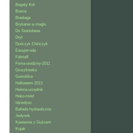
Bogaty Kot
Bracia
Bradiaga
Brykanie w maglu
Do Stanisława
Dryf
Duńczyk Chińczyk
Easyjet-oda
Falstaff
Foma-urodziny-2011
Gruszkówka
Gumofilce
Halloween 2013
Helena-urzędnik
Hoko-miód
Idziedysc
Ballada hydrauliczna
Jedynek
Kawiarnia z Guźcem
Kojak