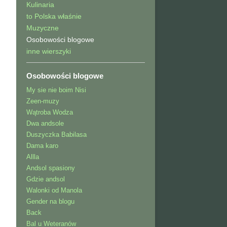
Kulinaria
to Polska właśnie
Muzyczne
Osobowości blogowe
inne wierszyki
Osobowości blogowe
My sie nie boim Nisi
Zeen-muzy
Wątroba Wodza
Dwa andsole
Duszyczka Babilasa
Dama karo
Allla
Andsol spasiony
Gdzie andsol
Walonki od Manola
Gender na blogu
Back
Bal u Weteranów