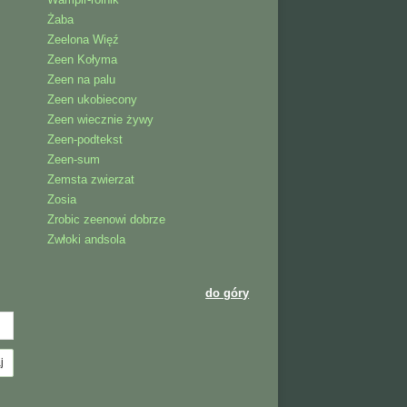
Żaba
Zeelona Więź
Zeen Kołyma
Zeen na palu
Zeen ukobiecony
Zeen wiecznie żywy
Zeen-podtekst
Zeen-sum
Zemsta zwierzat
Zosia
Zrobic zeenowi dobrze
Zwłoki andsola
do góry