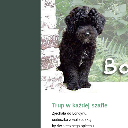
Trup w każdej szafie
Zjechała do Londynu,
cioteczka z walizeczką,
by świątecznego spleenu