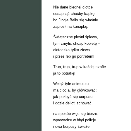
Nie dane biednej ciotce
odsapnąć choćby kapkę,
bo Jingle Bells się właśnie
zaprosił na kanapkę.
Świąteczne pieśni śpiewa,
tym zmylić chcąc kobietę –
cioteczka tylko ziewa
i przez łeb go portretem!
Trup, trup, trup w każdej szafie –
ja to potrafię!
Wciąż tyle animuszu
ma ciocia, by główkować:
jak pozbyć się corpusu
i gdzie delicti schować.
na sposób więc się bierze:
wprowadzę w błąd policję
i dwa korpusy świeże