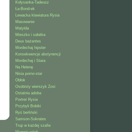
Kołysanka-Tadeusz
Ła-Bond-ek
Lewacka klawiatura Rysia
Masowanie
Matylda
Mieszko i sałatka
Deux bażantes
Mordechaj hipster
Konsekwencje abstynencji
Mordechaj i Stara
Na Helenę
Nisia porno-star
Obłok
Osobisty wierszyk Zosi
Ostatnia adoba
Portret Rysia
Przybyli Bobiki
Ryś berliński
Samson-Sokrates
Trup w każdej szafie
Wampir-rolnik