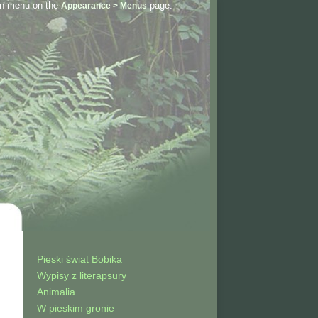
on menu on the
page.
Appearance > Menus
Pieski świat Bobika
Wypisy z literapsury
Animalia
W pieskim gronie