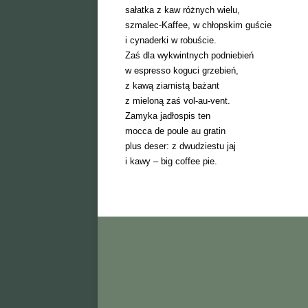
sałatka z kaw różnych wielu,
szmalec-Kaffee, w chłopskim guście
i cynaderki w robuście.
Zaś dla wykwintnych podniebień
w espresso koguci grzebień,
z kawą ziarnistą bażant
z mieloną zaś vol-au-vent.
Zamyka jadłospis ten
mocca de poule au gratin
plus deser: z dwudziestu jaj
i kawy – big coffee pie.