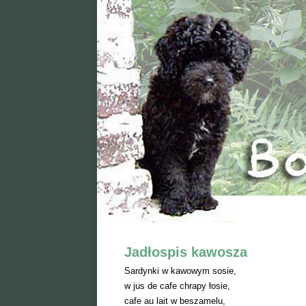
Jadłospis kawosza
Sardynki w kawowym sosie,
w jus de cafe chrapy łosie,
cafe au lait w beszamelu,