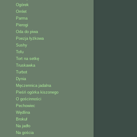
Ogórek
Omlet
Parma
Pierogi
Oda do piwa
Poezja łyżkowa
Sushy
Tofu
Tort na setkę
Truskawka
Turbot
Dynia
Męczennica jadalna
Pieśń ogórka kiszonego
O gościnności
Pechowiec
Wędlina
Brokuł
Na jadło
Na gościa