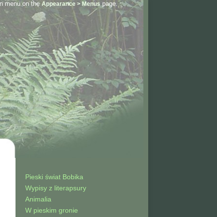
on menu on the
page.
Appearance > Menus
Pieski świat Bobika
Wypisy z literapsury
Animalia
W pieskim gronie