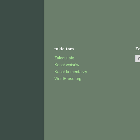
takie tam
Z
Zaloguj się
Kanał wpisów
Kanał komentarzy
WordPress.org