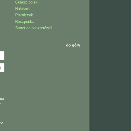
Gulasz polski
Naleśnik
Pierniczek
Roszponka
Sonet do pasztetówki
do góry
 na
F
no.