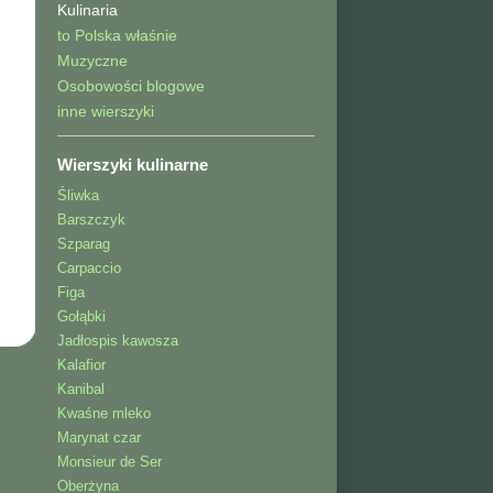
Kulinaria
to Polska właśnie
Muzyczne
Osobowości blogowe
inne wierszyki
Wierszyki kulinarne
Śliwka
Barszczyk
Szparag
Carpaccio
Figa
Gołąbki
Jadłospis kawosza
Kalafior
Kanibal
Kwaśne mleko
Marynat czar
Monsieur de Ser
Oberżyna