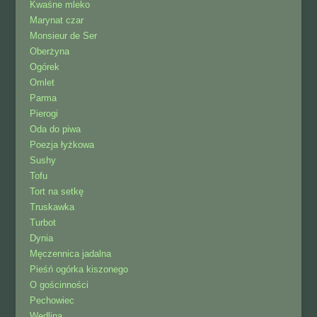
Kwaśne mleko
Marynat czar
Monsieur de Ser
Oberżyna
Ogórek
Omlet
Parma
Pierogi
Oda do piwa
Poezja łyżkowa
Sushy
Tofu
Tort na setkę
Truskawka
Turbot
Dynia
Męczennica jadalna
Pieśń ogórka kiszonego
O gościnności
Pechowiec
Wędlina