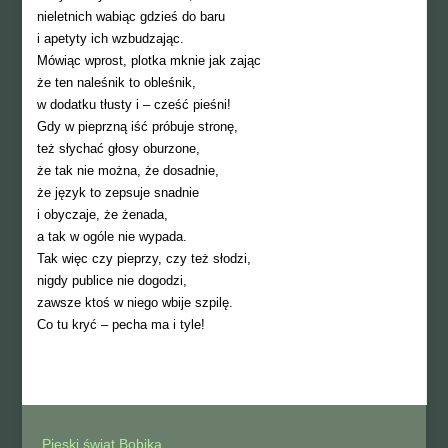
nieletnich wabiąc gdzieś do baru
i apetyty ich wzbudzając.
Mówiąc wprost, plotka mknie jak zając
że ten naleśnik to obleśnik,
w dodatku tłusty i – cześć pieśni!
Gdy w pieprzną iść próbuje stronę,
też słychać głosy oburzone,
że tak nie można, że dosadnie,
że język to zepsuje snadnie
i obyczaje, że żenada,
a tak w ogóle nie wypada.
Tak więc czy pieprzy, czy też słodzi,
nigdy publice nie dogodzi,
zawsze ktoś w niego wbije szpilę.
Co tu kryć – pecha ma i tyle!
Pieski świat Bobika