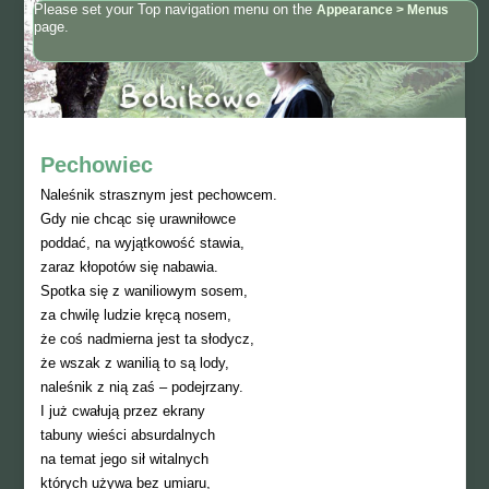
Please set your Top navigation menu on the
Appearance > Menus
page.
Pechowiec
Naleśnik strasznym jest pechowcem.
Gdy nie chcąc się urawniłowce
poddać, na wyjątkowość stawia,
zaraz kłopotów się nabawia.
Spotka się z waniliowym sosem,
za chwilę ludzie kręcą nosem,
że coś nadmierna jest ta słodycz,
że wszak z wanilią to są lody,
naleśnik z nią zaś – podejrzany.
I już cwałują przez ekrany
tabuny wieści absurdalnych
na temat jego sił witalnych
których używa bez umiaru,