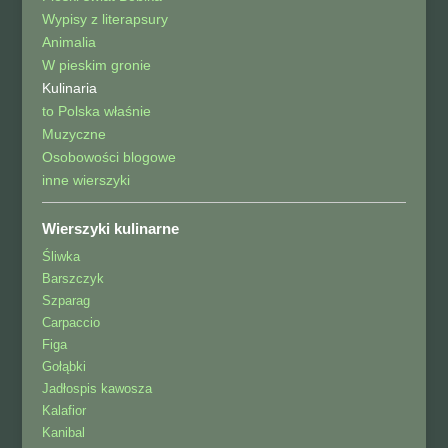
Wypisy z literapsury
Animalia
W pieskim gronie
Kulinaria
to Polska właśnie
Muzyczne
Osobowości blogowe
inne wierszyki
Wierszyki kulinarne
Śliwka
Barszczyk
Szparag
Carpaccio
Figa
Gołąbki
Jadłospis kawosza
Kalafior
Kanibal