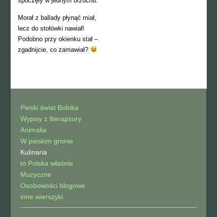
spoczęły w jednym brzuchu.
Morał z ballady płynąć miał,
lecz do stołówki nawiał!
Podobno przy okienku stał –
zgadnijcie, co zamawiał?
Pieski świat Bobika
Wypisy z literapsury
Animalia
W pieskim gronie
Kulinaria
to Polska właśnie
Muzyczne
Osobowości blogowe
inne wierszyki