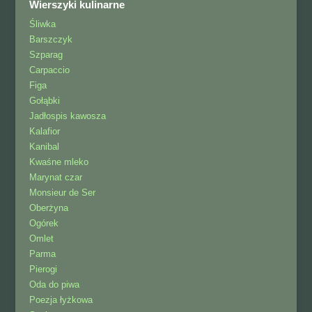
Wierszyki kulinarne
Śliwka
Barszczyk
Szparag
Carpaccio
Figa
Gołąbki
Jadłospis kawosza
Kalafior
Kanibal
Kwaśne mleko
Marynat czar
Monsieur de Ser
Oberżyna
Ogórek
Omlet
Parma
Pierogi
Oda do piwa
Poezja łyżkowa