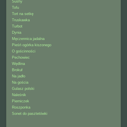
Sushy
Tofu
Tort na setkę
Truskawka
Turbot
Dynia
Męczennica jadalna
Pieśń ogórka kiszonego
O gościnności
Pechowiec
Wędlina
Brokuł
Na jadło
Na gościa
Gulasz polski
Naleśnik
Pierniczek
Roszponka
Sonet do pasztetówki