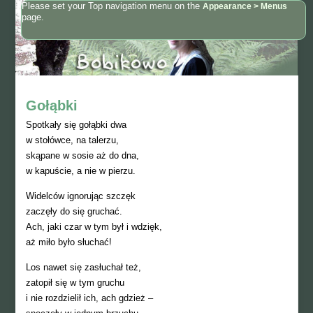
Please set your Top navigation menu on the
Appearance > Menus
page.
Gołąbki
Spotkały się gołąbki dwa
w stołówce, na talerzu,
skąpane w sosie aż do dna,
w kapuście, a nie w pierzu.
Widelców ignorując szczęk
zaczęły do się gruchać.
Ach, jaki czar w tym był i wdzięk,
aż miło było słuchać!
Los nawet się zasłuchał też,
zatopił się w tym gruchu
i nie rozdzielił ich, ach gdzież –