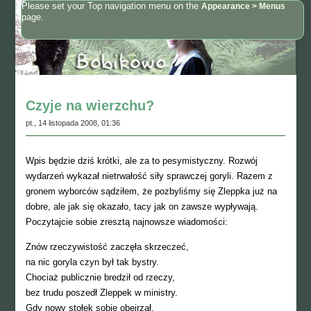
Please set your Top navigation menu on the
Appearance > Menus
page.
Czyje na wierzchu?
pt., 14 listopada 2008, 01:36
Wpis będzie dziś krótki, ale za to pesymistyczny. Rozwój
wydarzeń wykazał nietrwałość siły sprawczej goryli. Razem z
gronem wyborców sądziłem, że pozbyliśmy się Zleppka już na
dobre, ale jak się okazało, tacy jak on zawsze wypływają.
Poczytajcie sobie zresztą najnowsze wiadomości:
Znów rzeczywistość zaczęła skrzeczeć,
na nic goryla czyn był tak bystry.
Chociaż publicznie bredził od rzeczy,
bez trudu poszedł Zleppek w ministry.
Gdy nowy stołek sobie obejrzał,