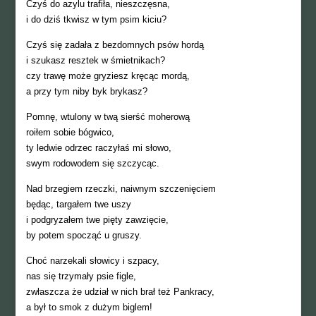
Czyś do azylu trafiła, nieszczęsna,
i do dziś tkwisz w tym psim kiciu?
Czyś się zadała z bezdomnych psów hordą
i szukasz resztek w śmietnikach?
czy trawę może gryziesz kręcąc mordą,
a przy tym niby byk brykasz?
Pomnę, wtulony w twą sierść moherową
roiłem sobie bógwico,
ty ledwie odrzec raczyłaś mi słowo,
swym rodowodem się szczycąc.
Nad brzegiem rzeczki, naiwnym szczenięciem
będąc, targałem twe uszy
i podgryzałem twe pięty zawzięcie,
by potem spocząć u gruszy.
Choć narzekali słowicy i szpacy,
nas się trzymały psie figle,
zwłaszcza że udział w nich brał też Pankracy,
a był to smok z dużym biglem!