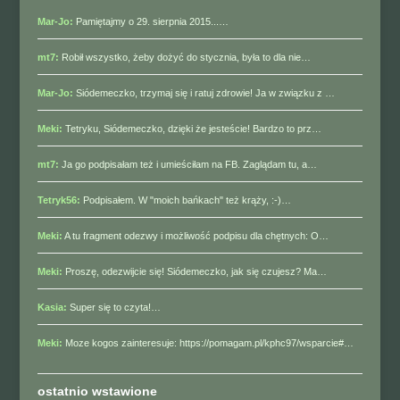
Mar-Jo:
Pamiętajmy o 29. sierpnia 2015...…
mt7:
Robił wszystko, żeby dożyć do stycznia, była to dla nie…
Mar-Jo:
Siódemeczko, trzymaj się i ratuj zdrowie! Ja w związku z …
Meki:
Tetryku, Siódemeczko, dzięki że jesteście! Bardzo to prz…
mt7:
Ja go podpisałam też i umieściłam na FB. Zaglądam tu, a…
Tetryk56:
Podpisałem. W "moich bańkach" też krąży, :-)…
Meki:
A tu fragment odezwy i możliwość podpisu dla chętnych: O…
Meki:
Proszę, odezwijcie się! Siódemeczko, jak się czujesz? Ma…
Kasia:
Super się to czyta!…
Meki:
Moze kogos zainteresuje: https://pomagam.pl/kphc97/wsparcie#…
ostatnio wstawione