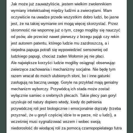
Jak może już zauważyliście, jestem wielkim zwolennikiem
wymiany intelektualnej między ludźmi a zwierzętami. Mam
oczywiście na uwadze przede wszystkim dobro ludzi, bo jasne
jest, że na takiej wymianie oni mogą więcej skorzystać. Przez
skromność nie wspomnę już o tym, czego mogliby się nauczyć
od psów, ale przecież nawet pierwszy z brzegu pająk czy rekin
jest autorem patentu, którego ludzie mu zazdroszczą, a i
niejedna papuga potrafi się wypowiedzieć sensowniej od
ludzkiego papugi, chociaż żaden Wołomin jej nie płaci.
Ale największe korzyści ludzie mogliby osiągnąć obserwując
zwierzęce zachowania i mechanizmy socjalne. Nie będę tym
razem wracał do moich ulubionych słoni, bo i inne gatunki
zasługują na baczną uwagę. Goryle na przykład mają genialny
mechanizm wyborczy. Przywódcą ich stada może zostać
wyłącznie samiec o srebrnych plecach. Takie plecy pan goryl
uzyskuje od natury dopiero wtedy, kiedy do pełnienia
przywódczej roli jest biologicznie i emocjonalnie dojrzały (trzeba
przyznać, że u goryli częściej idzie to w parze, niż u ludzi), a
wcześniej musi sygnalizować wszem i wobec swoją
niedorosłość do wiodącej roli za pomocą czarnopopielatego futra