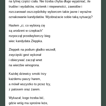
na tylnej części ciała. Nie trzeba chyba długo wyjaśniać, ile
trudów i wydatków, rozterek i niepewności, zawodów i
rozczarowań oszczędziłoby wyborcom takie jasne i wyraźne
oznakowanie kandydatów. Wyobrażacie sobie taką sytuację?
Hasłem „ci, co wybiorą cię
są urodzeni w czepkach”
rozpoczął przedwyborczy bieg
wiec kandydata Zleppka.
Zleppek na podium gładko wszedł,
zwycięski gest wykonał
i obiecywać zaczął wnet
na wierzbie winogrona.
Każdej dziewicy smoki trzy
każdemu paszy harem,
a mówił wszystko to przez łzy,
z patosem oraz żarem.
Wykazał, kogo trzeba bić,
gdzie wróg ma sprośne leże,