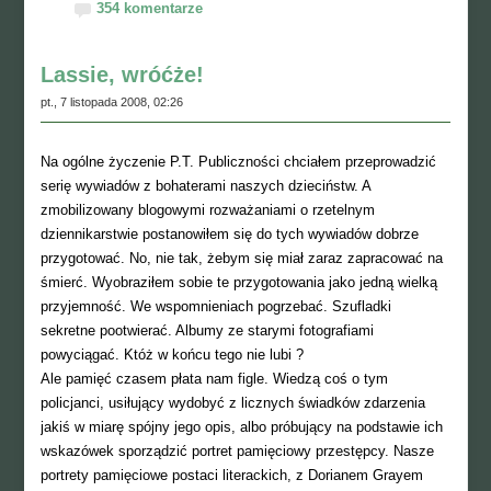
354 komentarze
Lassie, wróćże!
pt., 7 listopada 2008, 02:26
Na ogólne życzenie P.T. Publiczności chciałem przeprowadzić
serię wywiadów z bohaterami naszych dzieciństw. A
zmobilizowany blogowymi rozważaniami o rzetelnym
dziennikarstwie postanowiłem się do tych wywiadów dobrze
przygotować. No, nie tak, żebym się miał zaraz zapracować na
śmierć. Wyobraziłem sobie te przygotowania jako jedną wielką
przyjemność. We wspomnieniach pogrzebać. Szufladki
sekretne pootwierać. Albumy ze starymi fotografiami
powyciągać. Któż w końcu tego nie lubi ?
Ale pamięć czasem płata nam figle. Wiedzą coś o tym
policjanci, usiłujący wydobyć z licznych świadków zdarzenia
jakiś w miarę spójny jego opis, albo próbujący na podstawie ich
wskazówek sporządzić portret pamięciowy przestępcy. Nasze
portrety pamięciowe postaci literackich, z Dorianem Grayem