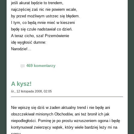
jeśli akurat będzie to trendem,
najczęściej zaś nic nie powiem wcale,
by przed możliwym ustrzec się błędem.
I tym, co będą mnie mieć w kieszeni
będę się czule nadstawiał co dzień.
A teraz cicho, sza! Przemówienie
idę wygłosić dumne:
Narodzie!…
469 komentarzy
A kysz!
śr., 12 listopada 2008, 02:05
Nie wpiszę się dziś w żaden aktualny trend i nie będę ani
obszczekiwał minionych Obchodów, ani też bronił ich jak
niepodległości. Pominę je po prostu wzruszeniem ogona i będę
kontynuował zwierzęcy wątek, który wiele bardziej leży mi na
sercu.