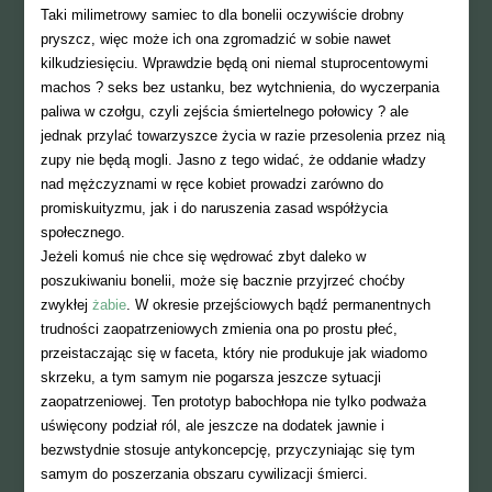
Taki milimetrowy samiec to dla bonelii oczywiście drobny
pryszcz, więc może ich ona zgromadzić w sobie nawet
kilkudziesięciu. Wprawdzie będą oni niemal stuprocentowymi
machos ? seks bez ustanku, bez wytchnienia, do wyczerpania
paliwa w czołgu, czyli zejścia śmiertelnego połowicy ? ale
jednak przylać towarzyszce życia w razie przesolenia przez nią
zupy nie będą mogli. Jasno z tego widać, że oddanie władzy
nad mężczyznami w ręce kobiet prowadzi zarówno do
promiskuityzmu, jak i do naruszenia zasad współżycia
społecznego.
Jeżeli komuś nie chce się wędrować zbyt daleko w
poszukiwaniu bonelii, może się bacznie przyjrzeć choćby
zwykłej
żabie
. W okresie przejściowych bądź permanentnych
trudności zaopatrzeniowych zmienia ona po prostu płeć,
przeistaczając się w faceta, który nie produkuje jak wiadomo
skrzeku, a tym samym nie pogarsza jeszcze sytuacji
zaopatrzeniowej. Ten prototyp babochłopa nie tylko podważa
uświęcony podział ról, ale jeszcze na dodatek jawnie i
bezwstydnie stosuje antykoncepcję, przyczyniając się tym
samym do poszerzania obszaru cywilizacji śmierci.