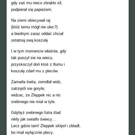
gdy zaś mu nieco zbrakło sił,
podpierał się papieżem.
Na ziemi obiecywał raj
(któż temu mógł nie ulec?)
a biednym zaraz oddać chciał
ostatnią swą koszulę
I w tym momencie właśnie, gdy
tak puszył sie na wiecu,
przyskoczył doń ktoś z tłumu i
koszulę zdarł mu z pleców.
Zamarła świta, zemdlał widz,
zatrzęśli sie goryle,
widzac, że Zleppek nic a nic
srebrnego nie mial w tyle.
Gdybyż srebrnego futra ślad
nikły jak swiatło świecy…
Lecz gdzie tam! Zleppek sklęsł i zbladł,
bo miał wyłącznie plecy.