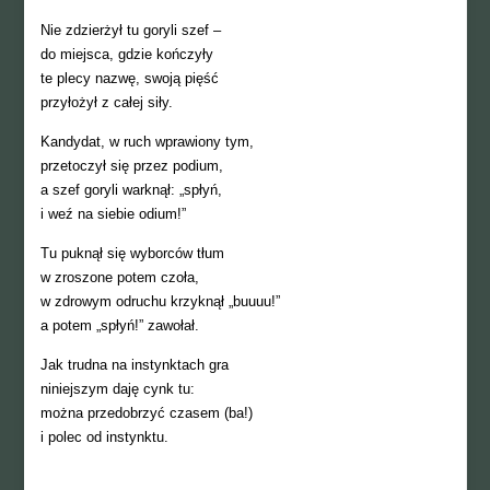
Nie zdzierżył tu goryli szef –
do miejsca, gdzie kończyły
te plecy nazwę, swoją pięść
przyłożył z całej siły.
Kandydat, w ruch wprawiony tym,
przetoczył się przez podium,
a szef goryli warknął: „spłyń,
i weź na siebie odium!”
Tu puknął się wyborców tłum
w zroszone potem czoła,
w zdrowym odruchu krzyknął „buuuu!”
a potem „spłyń!” zawołał.
Jak trudna na instynktach gra
niniejszym daję cynk tu:
można przedobrzyć czasem (ba!)
i polec od instynktu.