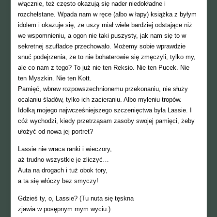
włącznie, też często okazują się nader niedokładne i
rozchełstane. Wpada nam w ręce (albo w łapy) książka z byłym
idolem i okazuje się, że uszy miał wiele bardziej odstające niż
we wspomnieniu, a ogon nie taki puszysty, jak nam się to w
sekretnej szufladce przechowało. Możemy sobie wprawdzie
snuć podejrzenia, że to nie bohaterowie się zmęczyli, tylko my,
ale co nam z tego? To już nie ten Reksio. Nie ten Pucek. Nie
ten Myszkin. Nie ten Kott.
Pamięć, wbrew rozpowszechnionemu przekonaniu, nie służy
ocalaniu śladów, tylko ich zacieraniu. Albo myleniu tropów.
Idolką mojego najwcześniejszego szczenięctwa była Lassie. I
cóż wychodzi, kiedy przetrząsam zasoby swojej pamięci, żeby
ułożyć od nowa jej portret?
Lassie nie wraca ranki i wieczory,
aż trudno wszystkie je zliczyć…
Auta na drogach i tuż obok tory,
a ta się włóczy bez smyczy!
Gdzieś ty, o, Lassie? (Tu nuta się tęskna
zjawia w posępnym mym wyciu.)