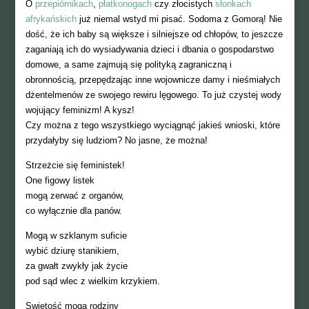
O
przepiórnikach
,
płatkonogach
czy złocistych
słonkach
afrykańskich
już niemal wstyd mi pisać. Sodoma z Gomorą! Nie
dość, że ich baby są większe i silniejsze od chłopów, to jeszcze
zaganiają ich do wysiadywania dzieci i dbania o gospodarstwo
domowe, a same zajmują się polityką zagraniczną i
obronnością, przepędzając inne wojownicze damy i nieśmiałych
dżentelmenów ze swojego rewiru lęgowego. To już czystej wody
wojujący feminizm! A kysz!
Czy można z tego wszystkiego wyciągnąć jakieś wnioski, które
przydałyby się ludziom? No jasne, że można!
Strzeżcie się feministek!
One figowy listek
mogą zerwać z organów,
co wyłącznie dla panów.
Mogą w szklanym suficie
wybić dziurę stanikiem,
za gwałt zwykły jak życie
pod sąd wlec z wielkim krzykiem.
Swiętość mogą rodziny