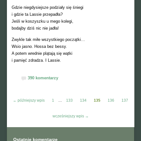
Gdzie niegdysiejsze podziały się śniegi
i gdzie ta Lassie przepadła?
Jeśli w koszyszku u mego kolegi,
bodajby dziś nic nie jadła!
Zwykle tak miłe wszystkiego początki…
Wsio jasno. Hossa bez bessy.
A potem wrednie plątają się wątki
i pamięć zdradza. I Lassie.
390 komentarzy
← późniejszy wpis
1
…
133
134
135
136
137
wcześniejszy wpis →
Ostatnie komentarze