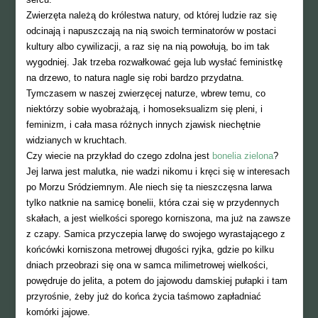
Zwierzęta należą do królestwa natury, od której ludzie raz się
odcinają i napuszczają na nią swoich terminatorów w postaci
kultury albo cywilizacji, a raz się na nią powołują, bo im tak
wygodniej. Jak trzeba rozwałkować geja lub wysłać feministkę
na drzewo, to natura nagle się robi bardzo przydatna.
Tymczasem w naszej zwierzęcej naturze, wbrew temu, co
niektórzy sobie wyobrażają, i homoseksualizm się pleni, i
feminizm, i cała masa różnych innych zjawisk niechętnie
widzianych w kruchtach.
Czy wiecie na przykład do czego zdolna jest
bonelia zielona
?
Jej larwa jest malutka, nie wadzi nikomu i kręci się w interesach
po Morzu Sródziemnym. Ale niech się ta nieszczęsna larwa
tylko natknie na samicę bonelii, która czai się w przydennych
skałach, a jest wielkości sporego korniszona, ma już na zawsze
z czapy. Samica przyczepia larwę do swojego wyrastającego z
końcówki korniszona metrowej długości ryjka, gdzie po kilku
dniach przeobrazi się ona w samca milimetrowej wielkości,
powędruje do jelita, a potem do jajowodu damskiej pułapki i tam
przyrośnie, żeby już do końca życia taśmowo zapładniać
komórki jajowe.