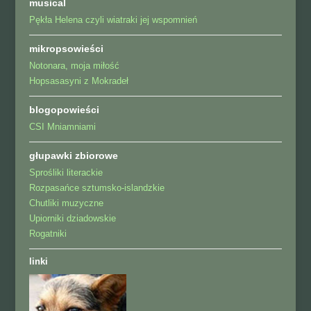
musical
Pękła Helena czyli wiatraki jej wspomnień
mikropsowieści
Notonara, moja miłość
Hopsasasyni z Mokradeł
blogopowieści
CSI Mniamniami
głupawki zbiorowe
Sprośliki literackie
Rozpasańce sztumsko-islandzkie
Chutliki muzyczne
Upiorniki dziadowskie
Rogatniki
linki