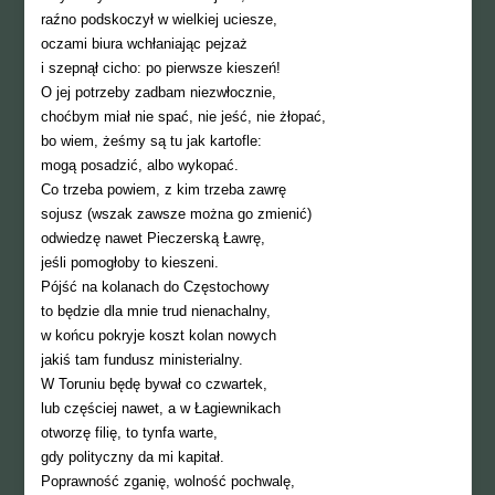
raźno podskoczył w wielkiej uciesze,
oczami biura wchłaniając pejzaż
i szepnął cicho: po pierwsze kieszeń!
O jej potrzeby zadbam niezwłocznie,
choćbym miał nie spać, nie jeść, nie żłopać,
bo wiem, żeśmy są tu jak kartofle:
mogą posadzić, albo wykopać.
Co trzeba powiem, z kim trzeba zawrę
sojusz (wszak zawsze można go zmienić)
odwiedzę nawet Pieczerską Ławrę,
jeśli pomogłoby to kieszeni.
Pójść na kolanach do Częstochowy
to będzie dla mnie trud nienachalny,
w końcu pokryje koszt kolan nowych
jakiś tam fundusz ministerialny.
W Toruniu będę bywał co czwartek,
lub częściej nawet, a w Łagiewnikach
otworzę filię, to tynfa warte,
gdy polityczny da mi kapitał.
Poprawność zganię, wolność pochwalę,