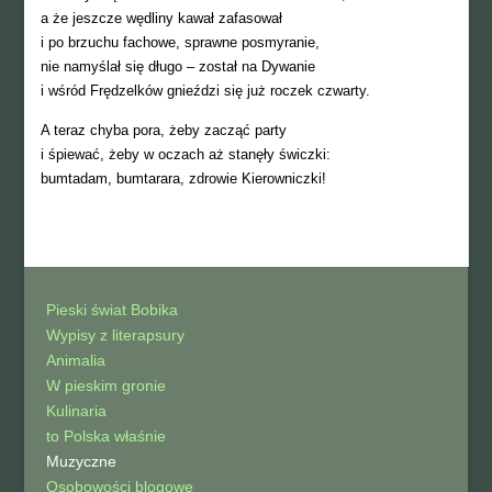
a że jeszcze wędliny kawał zafasował
i po brzuchu fachowe, sprawne posmyranie,
nie namyślał się długo – został na Dywanie
i wśród Frędzelków gnieździ się już roczek czwarty.
A teraz chyba pora, żeby zacząć party
i śpiewać, żeby w oczach aż stanęły świczki:
bumtadam, bumtarara, zdrowie Kierowniczki!
Pieski świat Bobika
Wypisy z literapsury
Animalia
W pieskim gronie
Kulinaria
to Polska właśnie
Muzyczne
Osobowości blogowe