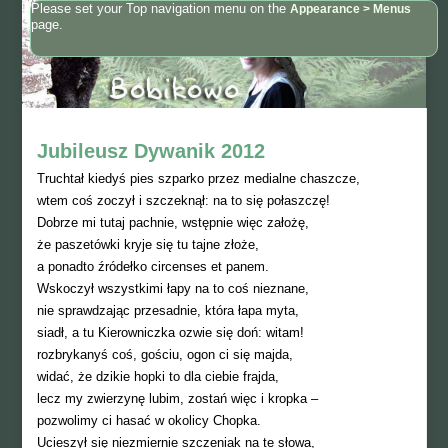
Please set your Top navigation menu on the
Appearance > Menus
page.
Jubileusz Dywanik 2012
Truchtał kiedyś pies szparko przez medialne chaszcze,
wtem coś zoczył i szczeknął: na to się połaszczę!
Dobrze mi tutaj pachnie, wstępnie więc założę,
że paszetówki kryje się tu tajne złoże,
a ponadto źródełko circenses et panem.
Wskoczył wszystkimi łapy na to coś nieznane,
nie sprawdzając przesadnie, która łapa myta,
siadł, a tu Kierowniczka ozwie się doń: witam!
rozbrykanyś coś, gościu, ogon ci się majda,
widać, że dzikie hopki to dla ciebie frajda,
lecz my zwierzynę lubim, zostań więc i kropka –
pozwolimy ci hasać w okolicy Chopka.
Ucieszył się niezmiernie szczeniak na te słowa,