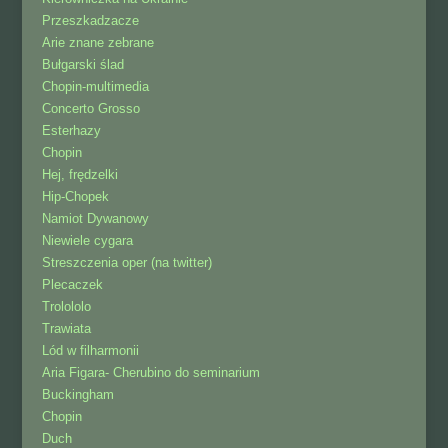
Przeszkadzacze
Arie znane zebrane
Bułgarski ślad
Chopin-multimedia
Concerto Grosso
Esterhazy
Chopin
Hej, frędzelki
Hip-Chopek
Namiot Dywanowy
Niewiele cygara
Streszczenia oper (na twitter)
Plecaczek
Trolololo
Trawiata
Lód w filharmonii
Aria Figara- Cherubino do seminarium
Buckingham
Chopin
Duch