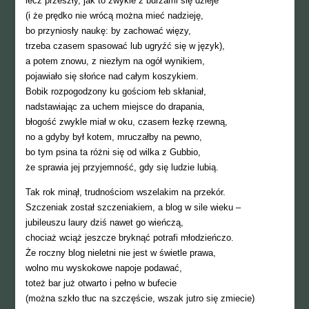
lecz przeszły, jak to zwykle z burzami się dzieje
(i że prędko nie wrócą można mieć nadzieję,
bo przyniosły naukę: by zachować więzy,
trzeba czasem spasować lub ugryźć się w język),
a potem znowu, z niezłym na ogół wynikiem,
pojawiało się słońce nad całym koszykiem.
Bobik rozpogodzony ku gościom łeb skłaniał,
nadstawiając za uchem miejsce do drapania,
błogość zwykle miał w oku, czasem łezkę rzewną,
no a gdyby był kotem, mruczałby na pewno,
bo tym psina ta różni się od wilka z Gubbio,
że sprawia jej przyjemność, gdy się ludzie lubią.
Tak rok minął, trudnościom wszelakim na przekór.
Szczeniak został szczeniakiem, a blog w sile wieku –
jubileuszu laury dziś nawet go wieńczą,
chociaż wciąż jeszcze bryknąć potrafi młodzieńczo.
Że roczny blog nieletni nie jest w świetle prawa,
wolno mu wyskokowe napoje podawać,
toteż bar już otwarto i pełno w bufecie
(można szkło tłuc na szczęście, wszak jutro się zmiecie)