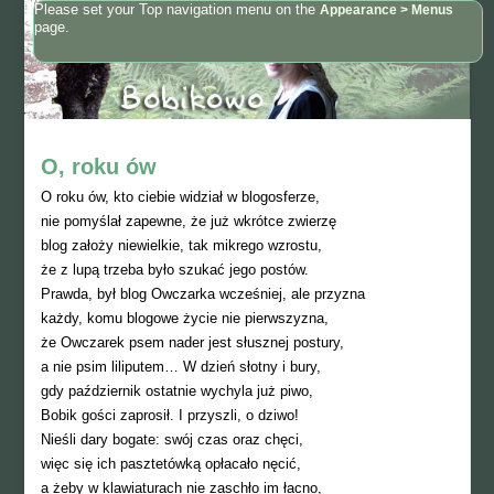
Please set your Top navigation menu on the
Appearance > Menus
page.
O, roku ów
O roku ów, kto ciebie widział w blogosferze,
nie pomyślał zapewne, że już wkrótce zwierzę
blog założy niewielkie, tak mikrego wzrostu,
że z lupą trzeba było szukać jego postów.
Prawda, był blog Owczarka wcześniej, ale przyzna
każdy, komu blogowe życie nie pierwszyzna,
że Owczarek psem nader jest słusznej postury,
a nie psim liliputem… W dzień słotny i bury,
gdy październik ostatnie wychyla już piwo,
Bobik gości zaprosił. I przyszli, o dziwo!
Nieśli dary bogate: swój czas oraz chęci,
więc się ich pasztetówką opłacało nęcić,
a żeby w klawiaturach nie zaschło im łacno,