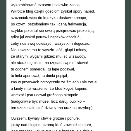
wykombinować czasem i nalewkę zacną.
Wkrótce blog dzięki gościom zyskał spory napęd,
szczeniak więc do koszyka dostawił kanapę,
po czym, oszołomiony tak liczną frekwencją,
szybko przestał się swoją przejmować prezencją,
tylko jął wokół potraw i napitków chodzić,
żeby nos swój ucieszyć i wszystkim dogodzić.
Nie zawsze mu to wyszło- cóż, głupi i młody,
ze starymi wygami gdzież mu iść w zawody,
ale starał się pilnie, na rzęsach wprost stawał –
tu ogonem pomerdał, tu łapę podawał,
tu linki aportował, tu drinki popijał,
zaś w przerwach notorycznie ze śmiechu się zwijał,
a kiedy miał wrażenie, że ktoś kogoś kopnie,
warczał i psa udawał groźnego okropnie
(nadgorliwie być może, lecz daruj, publiko –
ten szczeniak jakiś dziwny ma uraz na przykop).
Owszem, bywały chwile groźne i ponure,
jakby nad blogiem czarną ktoś zawiesił chmurę,