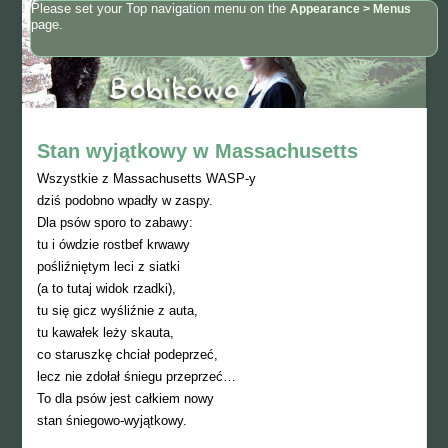
Please set your Top navigation menu on the
Appearance > Menus
page.
Stan wyjątkowy w Massachusetts
Wszystkie z Massachusetts WASP-y
dziś podobno wpadły w zaspy.
Dla psów sporo to zabawy:
tu i ówdzie rostbef krwawy
pośliźniętym leci z siatki
(a to tutaj widok rzadki),
tu się gicz wyśliźnie z auta,
tu kawałek leży skauta,
co staruszkę chciał podeprzeć,
lecz nie zdołał śniegu przeprzeć…
To dla psów jest całkiem nowy
stan śniegowo-wyjątkowy.