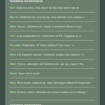
Ostatnie komentarze
mt7:
Robił wszystko, żeby dożyć do stycznia, była to dla nie…
Mar-Jo:
Siódemeczko, trzymaj się i ratuj zdrowie! Ja w związku z …
Meki:
Tetryku, Siódemeczko, dzięki że jesteście! Bardzo to prz…
mt7:
Ja go podpisałam też i umieściłam na FB. Zaglądam tu, a…
Tetryk56:
Podpisałem. W "moich bańkach" też krąży, :-)…
Meki:
A tu fragment odezwy i możliwość podpisu dla chętnych: O…
Meki:
Proszę, odezwijcie się! Siódemeczko, jak się czujesz? Ma…
Kasia:
Super się to czyta!…
Meki:
Moze kogos zainteresuje: https://pomagam.pl/kphc97/wsparcie#…
Meki:
A ksieza, ktorzy odmowili odczytania chwaleni sa za odwage "…
ostatnio wstawione