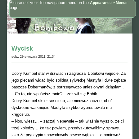
Please set your Top navigation menu on the
Appearance > Menus
page.
Wycisk
sob., 29 stycznia 2011, 21:34
Dobry Kumpel stał w drzwiach i zagradzał Bobikowi wejście. Za
jego plecami widać było solidną sylwetkę Mastyfa i dwie zębate
paszcze Dobermanów, z ostrzegawczo uniesionymi dziąsłami.
– Co to, nie wpuścisz mnie? – zdziwił się Bobik.
Dobry Kumpel skulił się nieco, ale niedwuznaczne, choć
dyskretne warknięcie Mastyfa szybko wyprostowało mu
kręgosłup.
– Noo, wiesz… – zaczął niepewnie – tak właśnie wyszło, że ci
trzej koledzy… że tak powiem, przedyskutowaliśmy sprawę…
jako że pryncypia spowodowały pewne wątpia… a ponieważ i