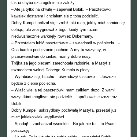
tak ci chyba szczególnie nie zależy…
– Ale ja tylko na chwilę – zapewnił Bobik. – Pasztetówki
kawałek dostałem i chciałem się z tobą podzielić.
Dobry Kumpel oblizał się i zrobił taki ruch, jakby miał zamiar się
cofnąć, ale zrezygnował z tego, kiedy tym razem
niedwuznacznie warknęły również Dobermany.
– Przestałem lubić pasztetówkę – zawiadomił w pośpiechu. –
Ona bardzo podejrzanie pachnie. A my tu wszyscy, w
przeciwieństwie do ciebie, mamy dobre nosy.
Trójka za jego plecami zarechotała radośnie, a Mastyf z
rozmachem walnął Dobrego Kumpla w plecy.
– Wyrabiasz się, brachu – oświadczył łaskawie. – Jeszcze
będzie z ciebie pociecha.
– Właściwie ja tej pasztetówki mam całkiem dużo. Z wami
wszystkimi mógłbym się podzielić – spróbował jeszcze raz
Bobik.
Dobry Kumpel, uskrzydlony pochwałą Mastyfa, przestał już
mieć jakiekolwiek wątpliwości.
– Spadaj! – zacharczał wściekle – Bo jak nie to… to Psami
poszczuję!