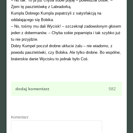
– No tak. To ja już chyba sobie pójdę – powiedział Bobik. –
Zjem tę pasztetówkę z Labradorką.
Kumpla Dobrego Kumpla popatrzyli z satysfakcją na
oddalającego się Bobika.
– No, tośmy mu dali Wycisk! – szczeknął zadowolonym głosem
jeden z dobermanów. – Chyba sobie popamięta i tak szybko już
tu nie przyjdzie.
Dobry Kumpel poczuł drobne ukłucie żalu – nie wiadomo, z
powodu pasztetówki, czy Bobika. Ale tylko drobne. Bo wspólne,
braterskie danie Wycisku to jednak było Coś.
dodaj komentarz
582
Komentarz