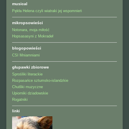
musical
Pękła Helena czyli wiatraki jej wspomnień
mikropsowieści
Notonara, moja miłość
Hopsasasyni z Mokradeł
blogopowieści
CSI Mniamniami
głupawki zbiorowe
Sprośliki literackie
Rozpasańce sztumsko-islandzkie
Chutliki muzyczne
Upiorniki dziadowskie
Rogatniki
linki