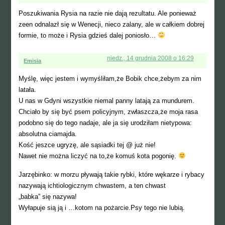
Poszukiwania Rysia na razie nie dają rezultatu. Ale ponieważ
zeen odnalazł się w Wenecji, nieco zalany, ale w całkiem dobrej
formie, to może i Rysia gdzieś dalej poniosło…
niedz., 14 grudnia 2008 o 16:29
Emisia
Myślę, więc jestem i wymyśliłam,że Bobik chce,żebym za nim
latała.
U nas w Gdyni wszystkie niemal panny latają za mundurem.
Chciało by się być psem policyjnym, zwłaszcza,że moja rasa
podobno się do tego nadaje, ale ja się urodziłam nietypowa:
absolutna ciamajda.
Kość jeszce ugryzę, ale sąsiadki tej @ już nie!
Nawet nie można liczyć na to,że komuś kota pogonię.
Jarzębinko: w morzu pływają takie rybki, które wękarze i rybacy
nazywają ichtiologicznym chwastem, a ten chwast
„babka” się nazywa!
Wyłapuje sią ją i …kotom na pożarcie.Psy tego nie lubią.