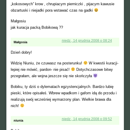
„kokosowych” krow , chrupiacym pierniczki , pijacym kawusie
obzartuski i niejadki pora wstawać czas na gadki
Małgosiu
jak kuracja packą Bobikową ??
niedz., 14 grudnia 2008 o 08:24
Małgosia
Dzień dobry!
Widzię Niuniu, że czuwasz na posterunku!
W kwestii kuracji-
lepiej nie mówić, pardon- nie pisać!
Dotychczasowe bitwy
przegrałam, ale wojna jeszcze się nie skończyła
Bobiku, ty dziś o dylematach egzystencjalnych. Bardzo lubię
pieski, które opisałeś. Wbrew wpadkom i gafom idą do przodu i
realizują swój wcześniej wymarzony plan. Wielkie brawa dla
nich!
niedz., 14 grudnia 2008 o 09:52
niunia