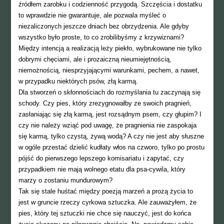
źródłem zarobku i codzienność przygodą. Szczęścia i dostatku
to wprawdzie nie gwarantuje, ale pozwala myśleć o
niezaliczonych jeszcze dniach bez obrzydzenia. Ale gdyby
wszystko było proste, to co zrobilibyśmy z krzywiznami?
Między intencją a realizacją leży piekło, wybrukowane nie tylko
dobrymi chęciami, ale i prozaiczną nieumiejętnością,
niemożnością, niesprzyjającymi warunkami, pechem, a nawet,
w przypadku niektórych psów, złą karmą.
Dla stworzeń o skłonnościach do rozmyślania tu zaczynają się
schody. Czy pies, który zrezygnowałby ze swoich pragnień,
zasłaniając się złą karmą, jest rozsądnym psem, czy głupim? I
czy nie należy wziąć pod uwagę, że pragnienia nie zaspokaja
się karmą, tylko czystą, żywą wodą? A czy nie jest aby słuszne
w ogóle przestać dzielić kudłaty włos na czworo, tylko po prostu
pójść do pierwszego lepszego komisariatu i zapytać, czy
przypadkiem nie mają wolnego etatu dla psa-cywila, który
marzy o zostaniu mundurowym?
Tak się stale huśtać między poezją marzeń a prozą życia to
jest w gruncie rzeczy cyrkowa sztuczka. Ale zauważyłem, że
pies, który tej sztuczki nie chce się nauczyć, jest do końca