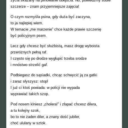
życia skazany na pilnowanie obejścia. No, powiedzmy sobie
szczerze – znam przyjemniejsze zajęcia!
O czym rozmyśla psina, gdy duża być zaczyna,
to ja najlepiej wiem.
W temacie „me marzenie” chce każde prawie szczenię
być policyjnym psem.
Lecz gdy chcesz być służbistą, masz drogę wyboista
przeróżnych pełną raf.
I często się po drodze wygłupić trzeba srodze
i mnóstwo strzelić gaf.
Podbiegasz do sąsiadki, chcąc schwycić ją za gatki
i zaraz słyszysz: stop!
I już ci ktoś powiada: w policji nie wypada
wyprawiać takich szop.
Pod nosem klniesz „cholera!” i złapać chcesz dilera,
a tu kolejny szok,
bo to nie żaden diler, a znany dość jubiler,
choć ululany w sztok.