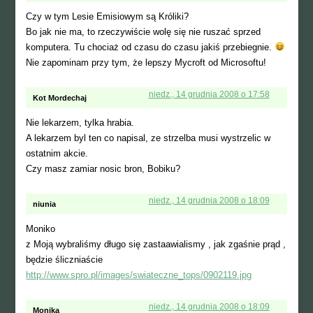
Czy w tym Lesie Emisiowym są Króliki?
Bo jak nie ma, to rzeczywiście wolę się nie ruszać sprzed
komputera. Tu chociaż od czasu do czasu jakiś przebiegnie.
Nie zapominam przy tym, że lepszy Mycroft od Microsoftu!
niedz., 14 grudnia 2008 o 17:58
Kot Mordechaj
Nie lekarzem, tylka hrabia.
A lekarzem byl ten co napisal, ze strzelba musi wystrzelic w
ostatnim akcie.
Czy masz zamiar nosic bron, Bobiku?
niedz., 14 grudnia 2008 o 18:09
niunia
Moniko
z Moją wybraliśmy długo się zastaawialismy , jak zgaśnie prąd ,
będzie śliczniaście
http://www.spro.pl/images/swiateczne_tops/0902119.jpg
niedz., 14 grudnia 2008 o 18:09
Monika