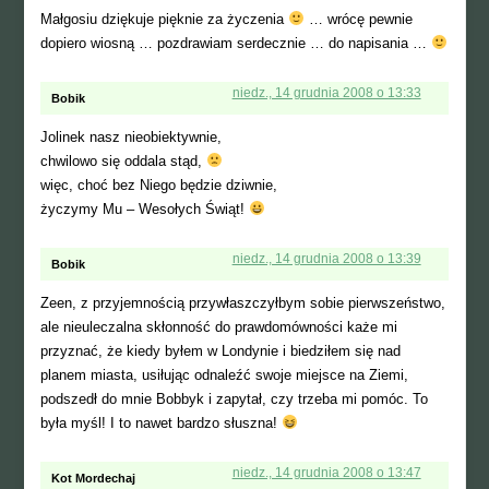
Małgosiu dziękuje pięknie za życzenia
… wrócę pewnie
dopiero wiosną … pozdrawiam serdecznie … do napisania …
niedz., 14 grudnia 2008 o 13:33
Bobik
Jolinek nasz nieobiektywnie,
chwilowo się oddala stąd,
więc, choć bez Niego będzie dziwnie,
życzymy Mu – Wesołych Świąt!
niedz., 14 grudnia 2008 o 13:39
Bobik
Zeen, z przyjemnością przywłaszczyłbym sobie pierwszeństwo,
ale nieuleczalna skłonność do prawdomówności każe mi
przyznać, że kiedy byłem w Londynie i biedziłem się nad
planem miasta, usiłując odnaleźć swoje miejsce na Ziemi,
podszedł do mnie Bobbyk i zapytał, czy trzeba mi pomóc. To
była myśl! I to nawet bardzo słuszna!
niedz., 14 grudnia 2008 o 13:47
Kot Mordechaj