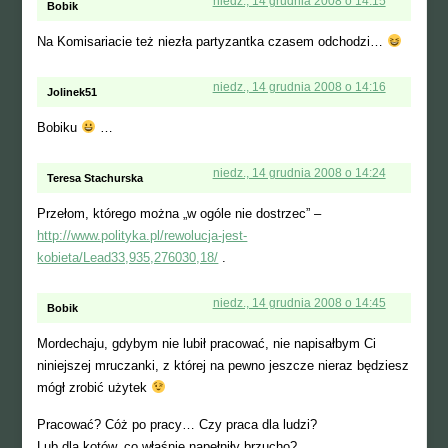
niedz., 14 grudnia 2008 o 14:15
Bobik
Na Komisariacie też niezła partyzantka czasem odchodzi…
niedz., 14 grudnia 2008 o 14:16
Jolinek51
Bobiku
…
niedz., 14 grudnia 2008 o 14:24
Teresa Stachurska
Przełom, którego można „w ogóle nie dostrzec” –
http://www.polityka.pl/rewolucja-jest-
kobieta/Lead33,935,276030,18/
.
niedz., 14 grudnia 2008 o 14:45
Bobik
Mordechaju, gdybym nie lubił pracować, nie napisałbym Ci
niniejszej mruczanki, z której na pewno jeszcze nieraz będziesz
mógł zrobić użytek
Pracować? Cóż po pracy… Czy praca dla ludzi?
Lub dla kotów, co właśnie napełniły brzucho?