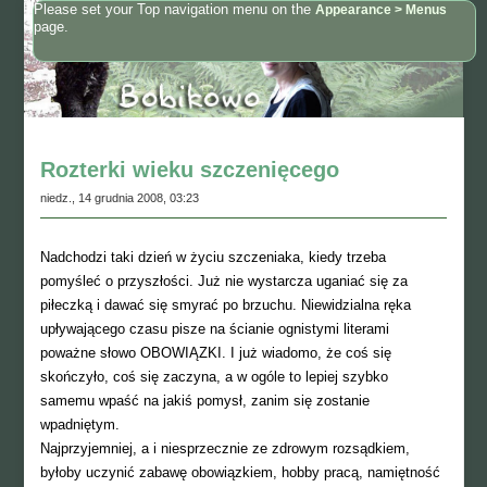
Please set your Top navigation menu on the
Appearance > Menus
page.
Rozterki wieku szczenięcego
niedz., 14 grudnia 2008, 03:23
Nadchodzi taki dzień w życiu szczeniaka, kiedy trzeba
pomyśleć o przyszłości. Już nie wystarcza uganiać się za
piłeczką i dawać się smyrać po brzuchu. Niewidzialna ręka
upływającego czasu pisze na ścianie ognistymi literami
poważne słowo OBOWIĄZKI. I już wiadomo, że coś się
skończyło, coś się zaczyna, a w ogóle to lepiej szybko
samemu wpaść na jakiś pomysł, zanim się zostanie
wpadniętym.
Najprzyjemniej, a i niesprzecznie ze zdrowym rozsądkiem,
byłoby uczynić zabawę obowiązkiem, hobby pracą, namiętność