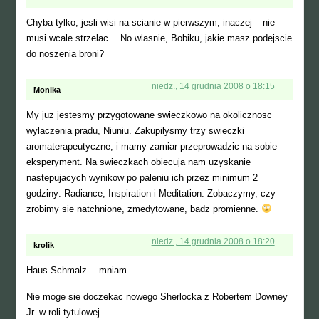
Chyba tylko, jesli wisi na scianie w pierwszym, inaczej – nie
musi wcale strzelac… No wlasnie, Bobiku, jakie masz podejscie
do noszenia broni?
niedz., 14 grudnia 2008 o 18:15
Monika
My juz jestesmy przygotowane swieczkowo na okolicznosc
wylaczenia pradu, Niuniu. Zakupilysmy trzy swieczki
aromaterapeutyczne, i mamy zamiar przeprowadzic na sobie
eksperyment. Na swieczkach obiecuja nam uzyskanie
nastepujacych wynikow po paleniu ich przez minimum 2
godziny: Radiance, Inspiration i Meditation. Zobaczymy, czy
zrobimy sie natchnione, zmedytowane, badz promienne.
niedz., 14 grudnia 2008 o 18:20
krolik
Haus Schmalz… mniam…
Nie moge sie doczekac nowego Sherlocka z Robertem Downey
Jr. w roli tytulowej.