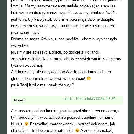
i żmija .Mamy jeszcze takie wspaniałe poidełka( to stary las
bukowy porastający bardzo wysokie wąwozy, babka mówi,że
jest ich z 8.) Na wys.ok 60 cm te buki mają dziwne dziuple,
gdzie zbiera się woda, więc latem zawsze w czasie spaceru
można się napić.
Dobrze,że masz Królika, u nas myśliwi i chemia wyniszczyła
wszystko.
Musimy się spieszyć Bobiku, bo goście z Hollandii
zapowiedzieli się dzisiaj na środę, więc świętowanie zaczniemy
tydzień wcześniej.
Ale będziemy się odzywać,a w Wigilię pogadamy ludzkim
głosem.Duże mielone wolowe w prezencie!
ps.A Twój Królik ma nosek różowy ?
niedz., 14 grudnia 2008 o 18:39
Monika
Ale zawsze pachna ladnie, glownie gozdzikami, cynamonem, i
tym podobnymi, wiec zakup nie poszedl zupelnie na marne,
Niuniu.
Brukselke, marcheweczki i rostbef odkladam, jak
obiecalam. To dopiero aromaterapia.
A zeen sie znalazl,