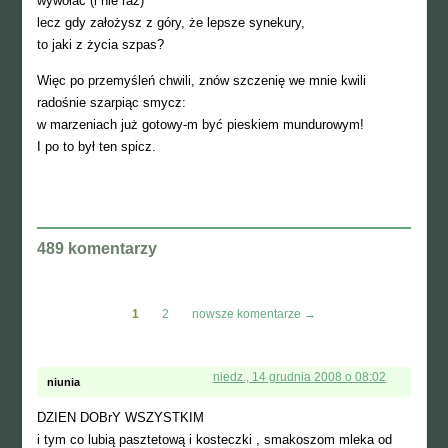
wywołać (i nie raz)
lecz gdy założysz z góry, że lepsze synekury,
to jaki z życia szpas?
Więc po przemyśleń chwili, znów szczenię we mnie kwili
radośnie szarpiąc smycz:
w marzeniach już gotowy-m być pieskiem mundurowym!
I po to był ten spicz.
489 komentarzy
1
2
nowsze komentarze
→
niedz., 14 grudnia 2008 o 08:02
niunia
DZIEN DOBrY WSZYSTKIM
i tym co lubią pasztetową i kosteczki , smakoszom mleka od