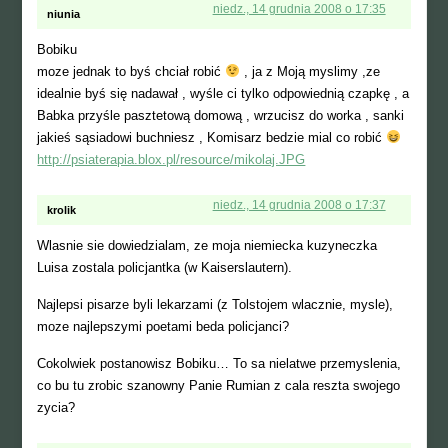
niedz., 14 grudnia 2008 o 17:35
niunia
Bobiku
moze jednak to byś chciał robić
, ja z Moją myslimy ,ze
idealnie byś się nadawał , wyśle ci tylko odpowiednią czapkę , a
Babka przyśle pasztetową domową , wrzucisz do worka , sanki
jakieś sąsiadowi buchniesz , Komisarz bedzie mial co robić
http://psiaterapia.blox.pl/resource/mikolaj.JPG
niedz., 14 grudnia 2008 o 17:37
krolik
Wlasnie sie dowiedzialam, ze moja niemiecka kuzyneczka
Luisa zostala policjantka (w Kaiserslautern).
Najlepsi pisarze byli lekarzami (z Tolstojem wlacznie, mysle),
moze najlepszymi poetami beda policjanci?
Cokolwiek postanowisz Bobiku… To sa nielatwe przemyslenia,
co bu tu zrobic szanowny Panie Rumian z cala reszta swojego
zycia?