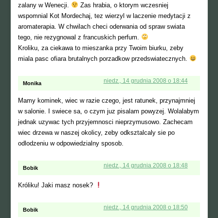
zalany w Wenecji.
Zas hrabia, o ktorym wczesniej
wspomnial Kot Mordechaj, tez wierzyl w laczenie medytacji z
aromaterapia. W chwilach checi oderwania od spraw swiata
tego, nie rezygnowal z francuskich perfum.
Kroliku, za ciekawa to mieszanka przy Twoim biurku, zeby
miala pasc ofiara brutalnych porzadkow przedswiatecznych.
niedz., 14 grudnia 2008 o 18:44
Monika
Mamy kominek, wiec w razie czego, jest ratunek, przynajmniej
w salonie. I swiece sa, o czym juz pisalam powyzej. Wolalabym
jednak uzywac tych przyjemnosci nieprzymusowo. Zachecam
wiec drzewa w naszej okolicy, zeby odksztalcaly sie po
odlodzeniu w odpowiedzialny sposob.
niedz., 14 grudnia 2008 o 18:48
Bobik
Króliku! Jaki masz nosek?
niedz., 14 grudnia 2008 o 18:50
Bobik