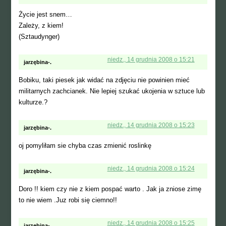
Życie jest snem…
Zależy, z kiem!
(Sztaudynger)
niedz., 14 grudnia 2008 o 15:21
jarzębina-.
Bobiku, taki piesek jak widać na zdjęciu nie powinien mieć
militarnych zachcianek. Nie lepiej szukać ukojenia w sztuce lub
kulturze.?
niedz., 14 grudnia 2008 o 15:23
jarzębina-.
oj pomyliłam sie chyba czas zmienić roslinkę
niedz., 14 grudnia 2008 o 15:24
jarzębina-.
Doro !! kiem czy nie z kiem pospać warto . Jak ja zniose zimę
to nie wiem .Juz robi się ciemno!!
niedz., 14 grudnia 2008 o 15:25
jarzębina-.