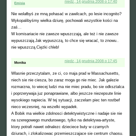
niedz., 14 grudnia 2008 o 17:40
Emisia
Nie wolałbyś ze mną pohasać w zawilcach, po lesie incognito?
Wykopalibyśmy wielka dziurę, pochowali wszystkie kości na
zaś…
W komisariacie nie zawsze wpuszczają, ale też i nie zawsze
wypuszczają.Jak wypuszczą, to chce się wracać, to znowu..
nie wpuszczą.Ciężki chleb!
niedz., 14 grudnia 2008 o 17:45
Monika
Wlasnie przeczytalam, ze ci, co maja prad w Massachusetts,
niech sie nie ciesza, bo zaraz moga go nie miec. Jak galezie
rozmarzna, to wiecej ludzi ma nie miec pradu, bo sie odksztalca
i poprzerywaja juz ponaprawiane, albo jeszcze niezepsute linie
wysokiego napiecia. W tej sytuacji, zaczelam piec ten rostbef
nieco wczesniej, na wszelki wypadek.
A Bobik ma wielkie zdolnosci detektywistyczne i nadaje sie nie
na szeregowego mundurowego, tylko na detektywa-artyste,
ktory potrafi nawet odnalezc dzieciece buty w czarnych
dziurach, i zlokalizowac przemieszczajace sie centrum chaosu.