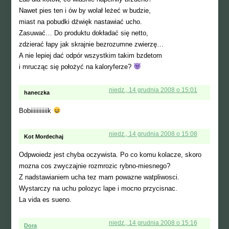
Nawet pies ten i ów by wolał leżeć w budzie,
miast na pobudki dźwięk nastawiać ucho.
Zasuwać… Do produktu dokładać się netto,
zdzierać łapy jak skrajnie bezrozumne zwierzę…
A nie lepiej dać odpór wszystkim takim bzdetom
i mrucząc się położyć na kaloryferze?
niedz., 14 grudnia 2008 o 15:01
haneczka
Bobiiiiiiiiiiik
niedz., 14 grudnia 2008 o 15:08
Kot Mordechaj
Odpwoiedz jest chyba oczywista. Po co komu kolacze, skoro
mozna cos zwyczajnie rozmrozic rybno-miesnego?
Z nadstawianiem ucha tez mam powazne watpliwosci.
Wystarczy na uchu polozyc lape i mocno przycisnac.
La vida es sueno.
niedz., 14 grudnia 2008 o 15:16
Dora