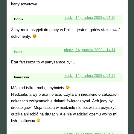
karty rowerowe…
niedz., 14 grudnia 2008 o 14:10
Bobik
Żeby mnie przyjęli do pracy w Policji, jestem gotów sfałszować
dokumenty.
niedz., 14 grudnia 2008 o 14:11
foma
Etat fałszerza to w partyzantce był…
niedz., 14 grudnia 2008 o 14:12
haneczka
Mój kod tylko trochę chybnięty
Niedziala, a wy praca i praca. Czytałam niedawno o zakazach i
nakazach związanych z dniami świątecznymi. Ach jacy byli
drobiazgowi. Moja babcia w niedzielę nie pozwalała przyszyć
guzika ani robić na drutach. Ale nie wiedzieć czemu wolno mi
było haftować