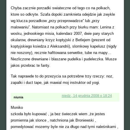
Chyba zacznie porzadki swiateczne od tego co na polkach,
ktore so odkryte. Szafa dopoki zamknieta odejdzie jak zwykle
wg klucza porzadkow „przy przeprowadzce” lub „przy
malowaniu”. Natomiast na polkach przy biurku mam: Lenina z
wosku, jednookiego misia, kalendarz 2007, dwie pary starych
okularow, drewniany krzyz koptyjski z Betlejem (prezent od
koptyjskiego ksiedza z Aleksandrii), slomkowy kapelusz (nigdy
nie noszony), recznie hafttowana serwetke, tube na mapy…
Niezliczone drewniane i blaszane pudelka i pudeleczka. Musze
jakos przebrac te fanty.
Tak naprawde to do przezycia sa potrzebne trzy rzeczy: noz,
zapalki i duct tape, jak mawial moj instruktor od yogi.
niedz., 14 grudnia 2008 o 18:24
niunia
Moniko
szkoda było kupować , ja bez świeczek wiem ,że jestes
promienna jak slonce , natchniona jak Broniewski ,
pomedytować mozemy byle nie za długo nad tymi naleśnikami ,