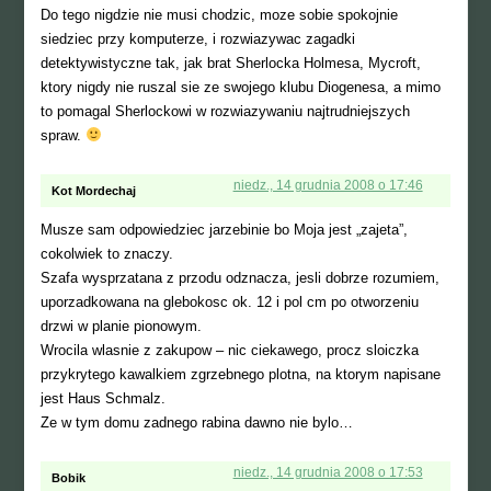
Do tego nigdzie nie musi chodzic, moze sobie spokojnie
siedziec przy komputerze, i rozwiazywac zagadki
detektywistyczne tak, jak brat Sherlocka Holmesa, Mycroft,
ktory nigdy nie ruszal sie ze swojego klubu Diogenesa, a mimo
to pomagal Sherlockowi w rozwiazywaniu najtrudniejszych
spraw.
niedz., 14 grudnia 2008 o 17:46
Kot Mordechaj
Musze sam odpowiedziec jarzebinie bo Moja jest „zajeta”,
cokolwiek to znaczy.
Szafa wysprzatana z przodu odznacza, jesli dobrze rozumiem,
uporzadkowana na glebokosc ok. 12 i pol cm po otworzeniu
drzwi w planie pionowym.
Wrocila wlasnie z zakupow – nic ciekawego, procz sloiczka
przykrytego kawalkiem zgrzebnego plotna, na ktorym napisane
jest Haus Schmalz.
Ze w tym domu zadnego rabina dawno nie bylo…
niedz., 14 grudnia 2008 o 17:53
Bobik