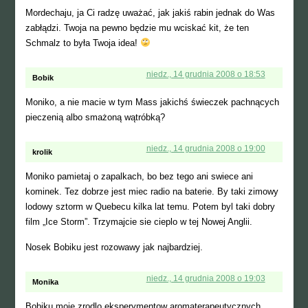
Mordechaju, ja Ci radzę uważać, jak jakiś rabin jednak do Was
zabłądzi. Twoja na pewno będzie mu wciskać kit, że ten
Schmalz to była Twoja idea!
niedz., 14 grudnia 2008 o 18:53
Bobik
Moniko, a nie macie w tym Mass jakichś świeczek pachnących
pieczenią albo smażoną wątróbką?
niedz., 14 grudnia 2008 o 19:00
krolik
Moniko pamietaj o zapalkach, bo bez tego ani swiece ani
kominek. Tez dobrze jest miec radio na baterie. By taki zimowy
lodowy sztorm w Quebecu kilka lat temu. Potem byl taki dobry
film „Ice Storm”. Trzymajcie sie cieplo w tej Nowej Anglii.
Nosek Bobiku jest rozowawy jak najbardziej.
niedz., 14 grudnia 2008 o 19:03
Monika
Bobiku,moje zrodlo eksperymentow aromaterapeutycznych,