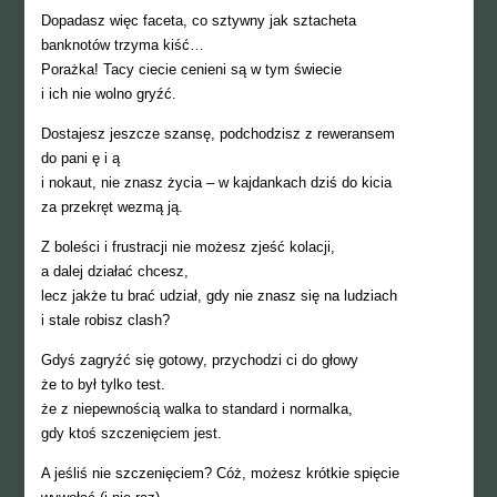
Dopadasz więc faceta, co sztywny jak sztacheta
banknotów trzyma kiść…
Porażka! Tacy ciecie cenieni są w tym świecie
i ich nie wolno gryźć.
Dostajesz jeszcze szansę, podchodzisz z reweransem
do pani ę i ą
i nokaut, nie znasz życia – w kajdankach dziś do kicia
za przekręt wezmą ją.
Z boleści i frustracji nie możesz zjeść kolacji,
a dalej działać chcesz,
lecz jakże tu brać udział, gdy nie znasz się na ludziach
i stale robisz clash?
Gdyś zagryźć się gotowy, przychodzi ci do głowy
że to był tylko test.
że z niepewnością walka to standard i normalka,
gdy ktoś szczenięciem jest.
A jeśliś nie szczenięciem? Cóż, możesz krótkie spięcie