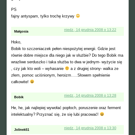
PS
fajny antyspam, tylko trochę krzywy
niedz., 14 grudnia 2008 o 13:22
Małgosia
Hoko,
Bobik to szczeniaczek pełen niespożytej energii. Gdzie jest
równie dobre miejsce dla niego jak w służbie? Do tego Bobik ma
wrazliwe serduszko i taka służba to dwa w jednym- wyżycie się
, czy jak kto woli – wyhasanie
a z drugiej strony- walka ze
złem, pomoc uciśnionym, heroizm…..Słowem spełnienie
całkowite!
niedz., 14 grudnia 2008 o 13:28
Bobik
He, he, jak najlepiej wywołać popłoch, poruszenie oraz ferment
intelektualny? Przyznać się, że się lubi pracować!
niedz., 14 grudnia 2008 o 13:30
Jolinek51