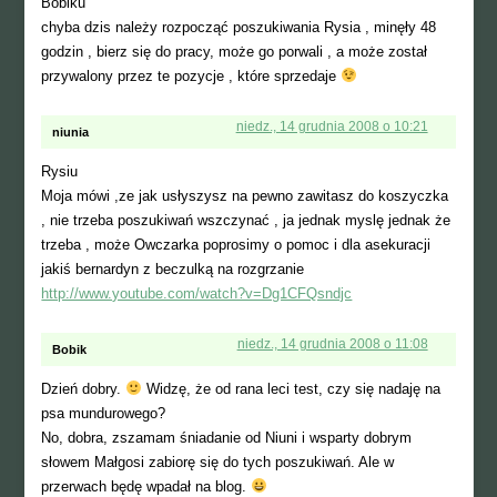
Bobiku
chyba dzis należy rozpocząć poszukiwania Rysia , minęły 48
godzin , bierz się do pracy, może go porwali , a może został
przywalony przez te pozycje , które sprzedaje
niedz., 14 grudnia 2008 o 10:21
niunia
Rysiu
Moja mówi ,ze jak usłyszysz na pewno zawitasz do koszyczka
, nie trzeba poszukiwań wszczynać , ja jednak myslę jednak że
trzeba , może Owczarka poprosimy o pomoc i dla asekuracji
jakiś bernardyn z beczulką na rozgrzanie
http://www.youtube.com/watch?v=Dg1CFQsndjc
niedz., 14 grudnia 2008 o 11:08
Bobik
Dzień dobry.
Widzę, że od rana leci test, czy się nadaję na
psa mundurowego?
No, dobra, zszamam śniadanie od Niuni i wsparty dobrym
słowem Małgosi zabiorę się do tych poszukiwań. Ale w
przerwach będę wpadał na blog.