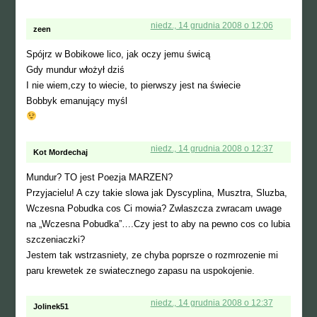
niedz., 14 grudnia 2008 o 12:06
zeen
Spójrz w Bobikowe lico, jak oczy jemu świcą
Gdy mundur włożył dziś
I nie wiem,czy to wiecie, to pierwszy jest na świecie
Bobbyk emanujący myśl
niedz., 14 grudnia 2008 o 12:37
Kot Mordechaj
Mundur? TO jest Poezja MARZEN?
Przyjacielu! A czy takie slowa jak Dyscyplina, Musztra, Sluzba,
Wczesna Pobudka cos Ci mowia? Zwlaszcza zwracam uwage
na „Wczesna Pobudka”….Czy jest to aby na pewno cos co lubia
szczeniaczki?
Jestem tak wstrzasniety, ze chyba poprsze o rozmrozenie mi
paru krewetek ze swiatecznego zapasu na uspokojenie.
niedz., 14 grudnia 2008 o 12:37
Jolinek51