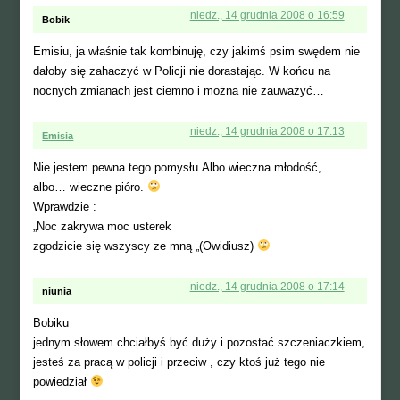
niedz., 14 grudnia 2008 o 16:59
Bobik
Emisiu, ja właśnie tak kombinuję, czy jakimś psim swędem nie
dałoby się zahaczyć w Policji nie dorastając. W końcu na
nocnych zmianach jest ciemno i można nie zauważyć…
niedz., 14 grudnia 2008 o 17:13
Emisia
Nie jestem pewna tego pomysłu.Albo wieczna młodość,
albo… wieczne pióro.
Wprawdzie :
„Noc zakrywa moc usterek
zgodzicie się wszyscy ze mną „(Owidiusz)
niedz., 14 grudnia 2008 o 17:14
niunia
Bobiku
jednym słowem chciałbyś być duży i pozostać szczeniaczkiem,
jesteś za pracą w policji i przeciw , czy ktoś już tego nie
powiedział