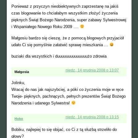
Ponieważ z przyczyn nieobiektywnych zaprzestanę na jakiś
czas blogowanie to chciałabym wszystkim złożyć życzenia
pięknych Świąt Bożego Narodzenia, super zabawy Sylwestrowej
i Wspaniałego Nowego Roku 2009 ….
Małgosiu bardzo się cieszę, że z pomocą blogowych przyjaciół
udało Ci się pomyślnie załatwić sprawę mieszkania …
buziaki dla wszystkich i duuuuuuuuuuuuuużo zdrowia
niedz., 14 grudnia 2008 o 13:07
Małgosia
Jolinku,
Wracaj do nas jak najszybciej, a póki co życzenia moje w ręce
Twoje- pięknych, pachnących, pełnych prezentów Świąt Bożego
Narodzenia i udanego Sylwestra!
niedz., 14 grudnia 2008 o 13:15
Hoko
Bobiku, najlepiej to się obijać, co Ci z tą służbą strzeliło do
głowy?