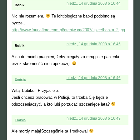
niedz., 14 grudnia 2008 o 16:44
Bobik
Nic nie rozumiem.
Te ichtiologiczne babki podobno są
bycze…
http://www.faunaflora.com.pl/archiwum/2007/lipiec/babka_2.jpg
niedz., 14 grudnia 2008 o 16:45
Bobik
A co do moich pragnień, żeby biegały za mną psie panienki –
przez skromność nie zaprzeczę.
niedz., 14 grudnia 2008 o 16:46
Emisia
Witaj Bobiku i Przyjaciele.
Jeśli chcesz pracować w Policji, to trzeba Cię będzie
odszczeniaczyć, a kto lubi porzucać szczenięce lata?
niedz., 14 grudnia 2008 o 16:49
Emisia
Ale mordy mają!Szczególnie ta środkowa!