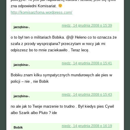
zna odpowiedni Komisariat.
http://komisarzfoma.wordpress.com/
niedz., 14 grudnia 2008 o 15:39
jarzębina-.
o to był ten o militariach Bobika. @@ Heleno co to oznacza że
szafa z przody wysprzątana? przeczytam w nocy jak mi
odpiszesz bo to mnie zaciekawiło . Teraz lecę.
niedz., 14 grudnia 2008 o 15:41
jarzębina-.
Bobiku znam kilku sympatycznych mundurowych ale pies w
policji – nie , nie Bobik
niedz., 14 grudnia 2008 o 15:43
jarzębina-.
no ale jak to Twoje marzenie to trudno . Był kiedys pies Cywil
albo Szarik albo Pluto ? ide
niedz., 14 grudnia 2008 o 16:19
Bobik