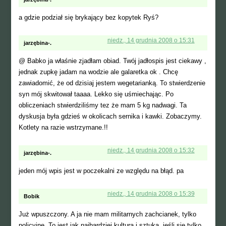
a gdzie podział się brykający bez kopytek Ryś?
niedz., 14 grudnia 2008 o 15:31
jarzębina-.
@ Babko ja właśnie zjadłam obiad. Twój jadłospis jest ciekawy ,
jednak zupkę jadam na wodzie ale galaretka ok . Chcę
zawiadomić, że od dzisiaj jestem wegetarianką. To stwierdzenie
syn mój skwitował taaaa. Lekko się uśmiechając. Po
obliczeniach stwierdziliśmy tez że mam 5 kg nadwagi. Ta
dyskusja była gdzieś w okolicach sernika i kawki. Zobaczymy.
Kotlety na razie wstrzymane.!!
niedz., 14 grudnia 2008 o 15:32
jarzębina-.
jeden mój wpis jest w poczekalni ze względu na błąd. pa
niedz., 14 grudnia 2008 o 15:39
Bobik
Już wpuszczony. A ja nie mam militarnych zachcianek, tylko
policyjne. To jest jak najbardziej kultura i sztuka, jeśli się tylko