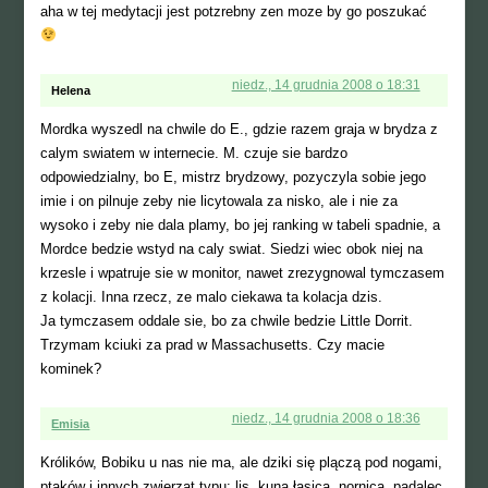
aha w tej medytacji jest potzrebny zen moze by go poszukać
niedz., 14 grudnia 2008 o 18:31
Helena
Mordka wyszedl na chwile do E., gdzie razem graja w brydza z
calym swiatem w internecie. M. czuje sie bardzo
odpowiedzialny, bo E, mistrz brydzowy, pozyczyla sobie jego
imie i on pilnuje zeby nie licytowala za nisko, ale i nie za
wysoko i zeby nie dala plamy, bo jej ranking w tabeli spadnie, a
Mordce bedzie wstyd na caly swiat. Siedzi wiec obok niej na
krzesle i wpatruje sie w monitor, nawet zrezygnowal tymczasem
z kolacji. Inna rzecz, ze malo ciekawa ta kolacja dzis.
Ja tymczasem oddale sie, bo za chwile bedzie Little Dorrit.
Trzymam kciuki za prad w Massachusetts. Czy macie
kominek?
niedz., 14 grudnia 2008 o 18:36
Emisia
Królików, Bobiku u nas nie ma, ale dziki się plączą pod nogami,
ptaków i innych zwierząt typu: lis, kuna,łasica, nornica, padalec