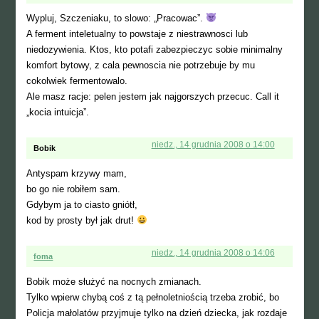
Wypluj, Szczeniaku, to slowo: „Pracowac”.
A ferment inteletualny to powstaje z niestrawnosci lub
niedozywienia. Ktos, kto potafi zabezpieczyc sobie minimalny
komfort bytowy, z cala pewnoscia nie potrzebuje by mu
cokolwiek fermentowalo.
Ale masz racje: pelen jestem jak najgorszych przecuc. Call it
„kocia intuicja”.
niedz., 14 grudnia 2008 o 14:00
Bobik
Antyspam krzywy mam,
bo go nie robiłem sam.
Gdybym ja to ciasto gniótł,
kod by prosty był jak drut!
niedz., 14 grudnia 2008 o 14:06
foma
Bobik może służyć na nocnych zmianach.
Tylko wpierw chybą coś z tą pełnoletniością trzeba zrobić, bo
Policja małolatów przyjmuje tylko na dzień dziecka, jak rozdaje